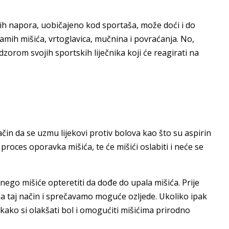
ih napora, uobičajeno kod sportaša, može doći i do
samih mišića, vrtoglavica, mučnina i povraćanja. No,
zorom svojih sportskih liječnika koji će reagirati na
čin da se uzmu lijekovi protiv bolova kao što su aspirin
n proces oporavka mišića, te će mišići oslabiti i neće se
 nego mišiće opteretiti da dođe do upala mišića. Prije
e na taj način i sprečavamo moguće ozljede. Ukoliko ipak
kako si olakšati bol i omogućiti mišićima prirodno