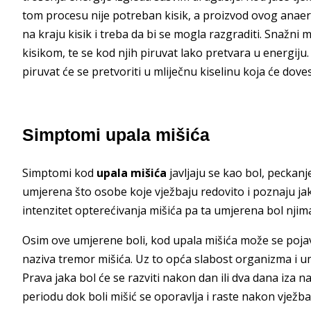
tom procesu nije potreban kisik, a proizvod ovog anaer
na kraju kisik i treba da bi se mogla razgraditi. Snažni m
kisikom, te se kod njih piruvat lako pretvara u energij
piruvat će se pretvoriti u mliječnu kiselinu koja će doves
Simptomi upala mišića
Simptomi kod
upala mišića
javljaju se kao bol, peckanj
umjerena što osobe koje vježbaju redovito i poznaju j
intenzitet opterećivanja mišića pa ta umjerena bol njima
Osim ove umjerene boli, kod upala mišića može se pojavit
naziva tremor mišića. Uz to opća slabost organizma i
Prava jaka bol će se razviti nakon dan ili dva dana iza n
periodu dok boli mišić se oporavlja i raste nakon vježba