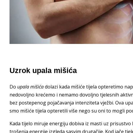
Uzrok upala mišića
Do
upala mišića
dolazi kada mišiće tijela opteretimo na
nedovoljno krećemo i nemamo dovoljno tjelesnih aktiv
bez postepenog pojačavanja intenziteta vježbi. Ova upal
smo mišiće tijela opteretili više nego su oni to mogli pod
Kada tijelo miruje energiju dobiva iz masti uz prisustvo
trošenja energije izgleda sasvim drugačije. Kod jače tjele