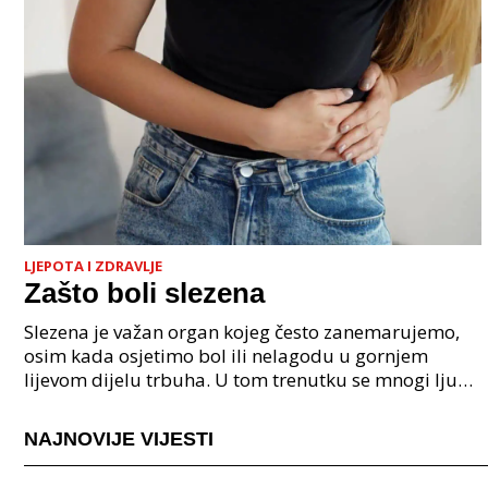
LJEPOTA I ZDRAVLJE
Zašto boli slezena
Slezena je važan organ kojeg često zanemarujemo,
osim kada osjetimo bol ili nelagodu u gornjem
lijevom dijelu trbuha. U tom trenutku se mnogi ljudi
zapitaju zašto boli slezena. Slezena je smje&
NAJNOVIJE VIJESTI