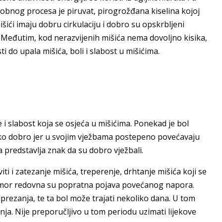
obnog procesa je piruvat, pirogrožđana kiselina kojoj
išići imaju dobru cirkulaciju i dobro su opskrbljeni
u. Međutim, kod nerazvijenih mišića nema dovoljno kisika,
ti do upala mišića, boli i slabost u mišićima.
e i slabost koja se osjeća u mišićima. Ponekad je bol
ako dobro jer u svojim vježbama postepeno povećavaju
 predstavlja znak da su dobro vježbali.
i i zatezanje mišića, treperenje, drhtanje mišića koji se
 umor redovna su popratna pojava povećanog napora.
aprezanja, te ta bol može trajati nekoliko dana. U tom
nja. Nije preporučljivo u tom periodu uzimati lijekove