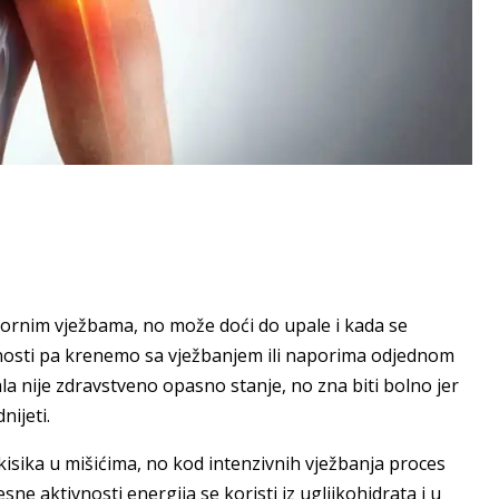
pornim vježbama, no može doći do upale i kada se
nosti pa krenemo sa vježbanjem ili naporima odjednom
a nije zdravstveno opasno stanje, no zna biti bolno jer
nijeti.
 kisika u mišićima, no kod intenzivnih vježbanja proces
sne aktivnosti energija se koristi iz ugljikohidrata i u