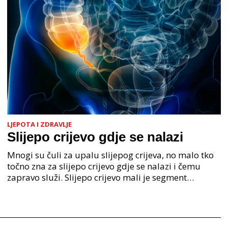
LJEPOTA I ZDRAVLJE
Slijepo crijevo gdje se nalazi
Mnogi su čuli za upalu slijepog crijeva, no malo tko
točno zna za slijepo crijevo gdje se nalazi i čemu
zapravo služi. Slijepo crijevo mali je segment
debelog crijeva koji ima važnu, iako ne presudnu