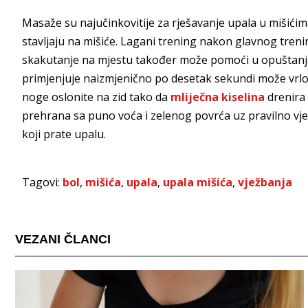
Masaže su najučinkovitije za rješavanje upala u mišićim
stavljaju na mišiće. Lagani trening nakon glavnog trenin
skakutanje na mjestu također može pomoći u opuštanju m
primjenjuje naizmjenično po desetak sekundi može vrlo la
noge oslonite na zid tako da
mliječna kiselina
drenira 
prehrana sa puno voća i zelenog povrća uz pravilno vje
koji prate upalu.
Tagovi:
bol
,
mišića
,
upala
,
upala mišića
,
vježbanja
VEZANI ČLANCI