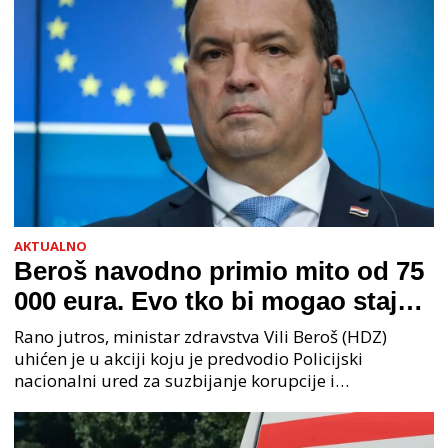
AKTUALNO
Beroš navodno primio mito od 75
000 eura. Evo tko bi mogao stajati
na čelu zločinačkog udruženja
Rano jutros, ministar zdravstva Vili Beroš (HDZ)
uhićen je u akciji koju je predvodio Policijski
nacionalni ured za suzbijanje korupcije i
organiziranog kriminaliteta (PNUSKOK). Prema
priopćenju USKOK