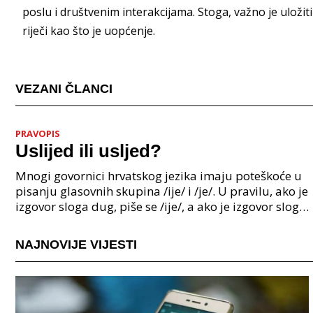
poslu i društvenim interakcijama. Stoga, važno je uložit
riječi kao što je uopćenje.
VEZANI ČLANCI
PRAVOPIS
Uslijed ili usljed?
Mnogi govornici hrvatskog jezika imaju poteškoće u
pisanju glasovnih skupina /ije/ i /je/. U pravilu, ako je
izgovor sloga dug, piše se /ije/, a ako je izgovor sloga
kratak, piše se /je/. Međutim, pos
NAJNOVIJE VIJESTI