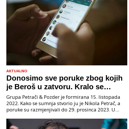
AKTUALNO
Donosimo sve poruke zbog kojih
je Beroš u zatvoru. Kralo se
godinama. Tko će iz vlade biti
Grupa Petrači & Pozder je formirana 15. listopada
sljedeći uhićen?
2022. Kako se sumnja stvorio ju je Nikola Petrač, a
poruke su razmjenjivali do 29. prosinca 2023. U
grupi je bilo 4 osobe: jedan je bio "Tata", drugi