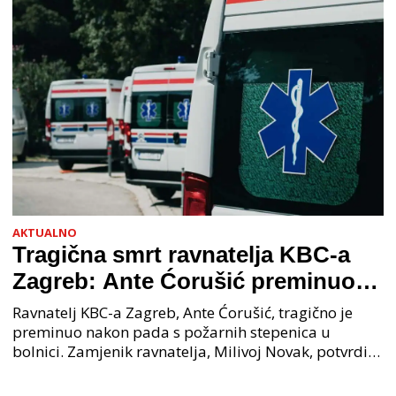
AKTUALNO
Tragična smrt ravnatelja KBC-a
Zagreb: Ante Ćorušić preminuo
nakon pada u bolnici, policija na
Ravnatelj KBC-a Zagreb, Ante Ćorušić, tragično je
mjestu događaja
preminuo nakon pada s požarnih stepenica u
bolnici. Zamjenik ravnatelja, Milivoj Novak, potvrdio
je tužnu vijest o smrti svog kolege. Ministar zdravs