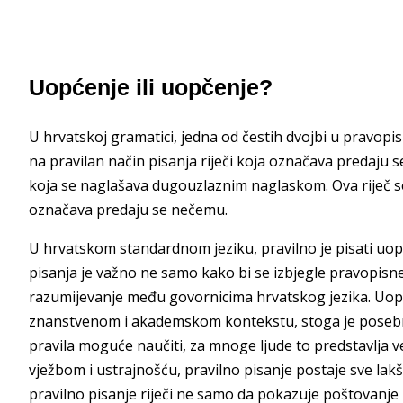
Uopćenje ili uopčenje?
U hrvatskoj gramatici, jedna od čestih dvojbi u pravopis
na pravilan način pisanja riječi koja označava predaju
koja se naglašava dugouzlaznim naglaskom. Ova riječ se č
označava predaju se nečemu.
U hrvatskom standardnom jeziku, pravilno je pisati uop
pisanja je važno ne samo kako bi se izbjegle pravopisne 
razumijevanje među govornicima hrvatskog jezika. Uopćen
znanstvenom i akademskom kontekstu, stoga je posebno 
pravila moguće naučiti, za mnoge ljude to predstavlja 
vježbom i ustrajnošću, pravilno pisanje postaje sve lakš
pravilno pisanje riječi ne samo da pokazuje poštovanje p