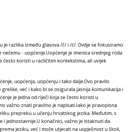
u je razlika između glasova /č/ i /ć/. Ovdje se fokusiramo
 se nečemu - uopćenje.Uopćenje je imenica srednjeg roda
esto koristi u različitim kontekstima, ali uvijek
ćenje, uopćenja, uopćenju i tako dalje.Ovo pravilo
greške, već i kako bi se osigurala jasnija komunikacija i
je je jedna od riječi koja se često koristi u
važno znati pravilno je napisati.Iako je pravopisna
veliku prepreku u učenju hrvatskog jezika. Međutim, s
e i jednostavnije.U konačnici, važno je istaknuti da
rema jeziku, već i može utjecati na uspješnost u školi,