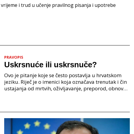
i vrijeme i trud u učenje pravilnog pisanja i upotrebe
PRAVOPIS
Uskrsnuće ili uskrsnuče?
Ovo je pitanje koje se često postavlja u hrvatskom
jeziku. Riječ je o imenici koja označava trenutak i čin
ustajanja od mrtvih, oživljavanje, preporod, obnovu.
Iako su oba oblika u širokoj upotrebi, p