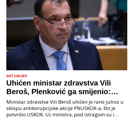
AKTUALNO
Uhićen ministar zdravstva Vili
Beroš, Plenković ga smijenio:
Istraga USKOK-a zbog korupcije
Ministar zdravstva Vili Beroš uhićen je rano jutros u
sklopu antikorupcijske akcije PNUSKOK-a, što je
potvrdio USKOK. Uz ministra, pod istragom su i
nekoliko visokopozicioniranih liječnika, uključujuć