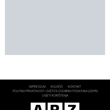
IMPRESSUM
KOLAČIĆI
KONTAKT
POLITIKA PRIVATNOSTI I ZAŠTITA OSOBNIH PODATAKA (GDPR)
UVJETI KORIŠTENJA