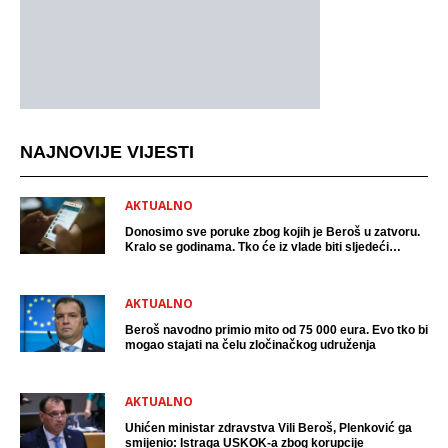
NAJNOVIJE VIJESTI
AKTUALNO
Donosimo sve poruke zbog kojih je Beroš u zatvoru.
Kralo se godinama. Tko će iz vlade biti sljedeći
uhićen?
AKTUALNO
Beroš navodno primio mito od 75 000 eura. Evo tko bi
mogao stajati na čelu zločinačkog udruženja
AKTUALNO
Uhićen ministar zdravstva Vili Beroš, Plenković ga
smijenio: Istraga USKOK-a zbog korupcije