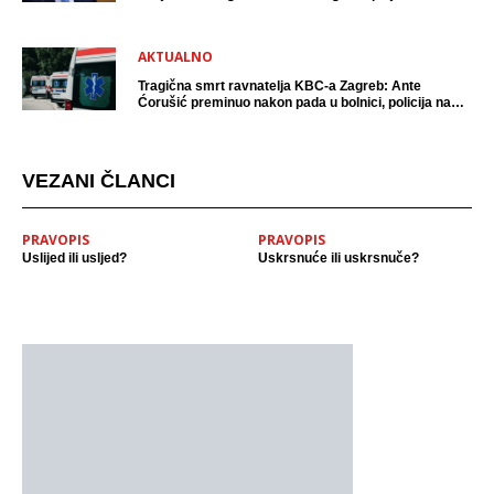
AKTUALNO
Tragična smrt ravnatelja KBC-a Zagreb: Ante
Ćorušić preminuo nakon pada u bolnici, policija na
mjestu događaja
VEZANI ČLANCI
PRAVOPIS
PRAVOPIS
Uslijed ili usljed?
Uskrsnuće ili uskrsnuče?