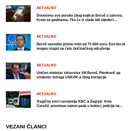
AKTUALNO
Donosimo sve poruke zbog kojih je Beroš u zatvoru.
Kralo se godinama. Tko će iz vlade biti sljedeći
uhićen?
AKTUALNO
Beroš navodno primio mito od 75 000 eura. Evo tko bi
mogao stajati na čelu zločinačkog udruženja
AKTUALNO
Uhićen ministar zdravstva Vili Beroš, Plenković ga
smijenio: Istraga USKOK-a zbog korupcije
AKTUALNO
Tragična smrt ravnatelja KBC-a Zagreb: Ante
Ćorušić preminuo nakon pada u bolnici, policija na
mjestu događaja
VEZANI ČLANCI