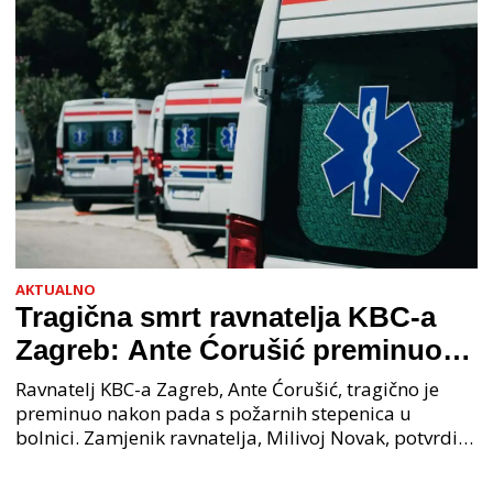
AKTUALNO
Tragična smrt ravnatelja KBC-a
Zagreb: Ante Ćorušić preminuo
nakon pada u bolnici, policija na
Ravnatelj KBC-a Zagreb, Ante Ćorušić, tragično je
mjestu događaja
preminuo nakon pada s požarnih stepenica u
bolnici. Zamjenik ravnatelja, Milivoj Novak, potvrdio
je tužnu vijest o smrti svog kolege. Ministar zdravs