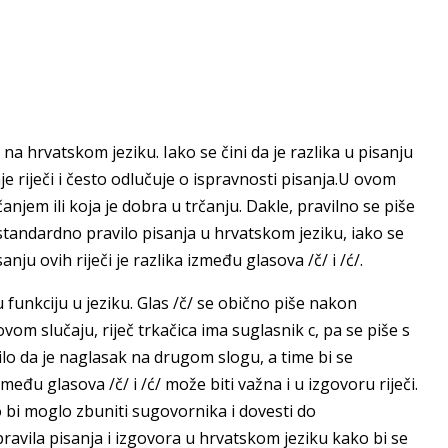
 na hrvatskom jeziku. Iako se čini da je razlika u pisanju
je riječi i često odlučuje o ispravnosti pisanja.U ovom
anjem ili koja je dobra u trčanju. Dakle, pravilno se piše
tandardno pravilo pisanja u hrvatskom jeziku, iako se
ju ovih riječi je razlika između glasova /č/ i /ć/.
u funkciju u jeziku. Glas /č/ se obično piše nakon
om slučaju, riječ trkačica ima suglasnik c, pa se piše s
ačilo da je naglasak na drugom slogu, a time bi se
među glasova /č/ i /ć/ može biti važna i u izgovoru riječi.
o bi moglo zbuniti sugovornika i dovesti do
avila pisanja i izgovora u hrvatskom jeziku kako bi se