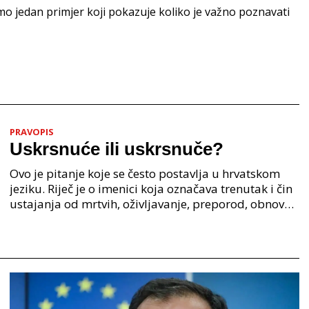
samo jedan primjer koji pokazuje koliko je važno poznavati
PRAVOPIS
Uskrsnuće ili uskrsnuče?
Ovo je pitanje koje se često postavlja u hrvatskom
jeziku. Riječ je o imenici koja označava trenutak i čin
ustajanja od mrtvih, oživljavanje, preporod, obnovu.
Iako su oba oblika u širokoj upotrebi, p