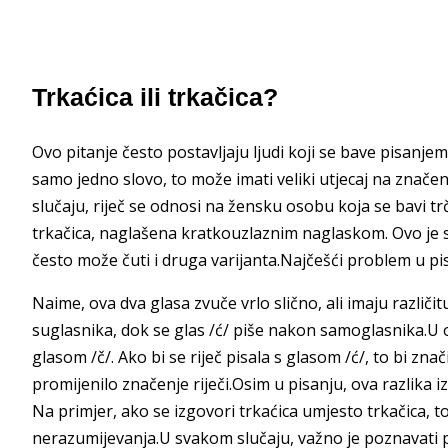
Trkaćica ili trkačica?
Ovo pitanje često postavljaju ljudi koji se bave pisanjem
samo jedno slovo, to može imati veliki utjecaj na značen
slučaju, riječ se odnosi na žensku osobu koja se bavi trč
trkačica, naglašena kratkouzlaznim naglaskom. Ovo je s
često može čuti i druga varijanta.Najčešći problem u pisan
Naime, ova dva glasa zvuče vrlo slično, ali imaju različit
suglasnika, dok se glas /ć/ piše nakon samoglasnika.U ov
glasom /č/. Ako bi se riječ pisala s glasom /ć/, to bi zn
promijenilo značenje riječi.Osim u pisanju, ova razlika iz
Na primjer, ako se izgovori trkaćica umjesto trkačica, t
nerazumijevanja.U svakom slučaju, važno je poznavati pr