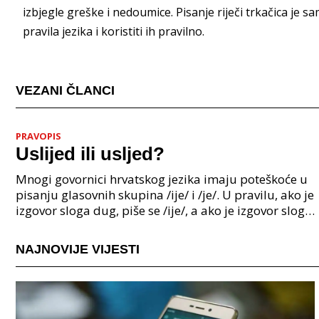
izbjegle greške i nedoumice. Pisanje riječi trkačica je 
pravila jezika i koristiti ih pravilno.
VEZANI ČLANCI
PRAVOPIS
Uslijed ili usljed?
Mnogi govornici hrvatskog jezika imaju poteškoće u
pisanju glasovnih skupina /ije/ i /je/. U pravilu, ako je
izgovor sloga dug, piše se /ije/, a ako je izgovor sloga
kratak, piše se /je/. Međutim, pos
NAJNOVIJE VIJESTI