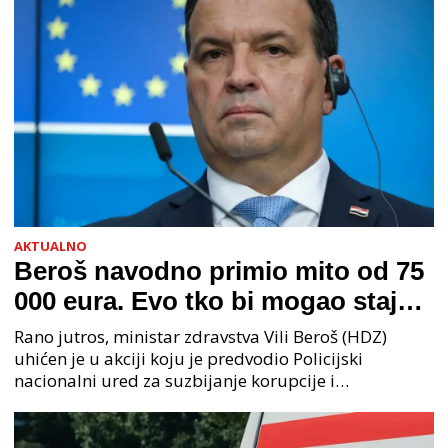
AKTUALNO
Beroš navodno primio mito od 75
000 eura. Evo tko bi mogao stajati
na čelu zločinačkog udruženja
Rano jutros, ministar zdravstva Vili Beroš (HDZ)
uhićen je u akciji koju je predvodio Policijski
nacionalni ured za suzbijanje korupcije i
organiziranog kriminaliteta (PNUSKOK). Prema
priopćenju USKOK