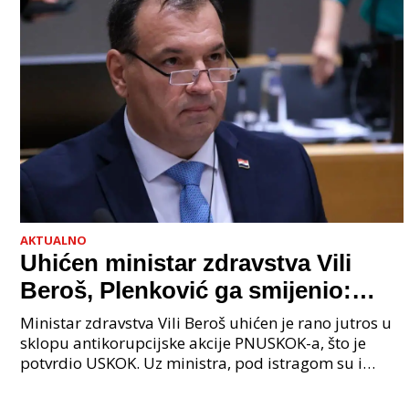
AKTUALNO
Uhićen ministar zdravstva Vili
Beroš, Plenković ga smijenio:
Istraga USKOK-a zbog korupcije
Ministar zdravstva Vili Beroš uhićen je rano jutros u
sklopu antikorupcijske akcije PNUSKOK-a, što je
potvrdio USKOK. Uz ministra, pod istragom su i
nekoliko visokopozicioniranih liječnika, uključujuć