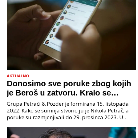
AKTUALNO
Donosimo sve poruke zbog kojih
je Beroš u zatvoru. Kralo se
godinama. Tko će iz vlade biti
Grupa Petrači & Pozder je formirana 15. listopada
sljedeći uhićen?
2022. Kako se sumnja stvorio ju je Nikola Petrač, a
poruke su razmjenjivali do 29. prosinca 2023. U
grupi je bilo 4 osobe: jedan je bio "Tata", drugi