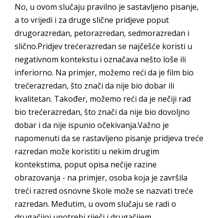
No, u ovom slučaju pravilno je sastavljeno pisanje,
a to vrijedi i za druge slične pridjeve poput
drugorazredan, petorazredan, sedmorazredan i
slično.Pridjev trećerazredan se najčešće koristi u
negativnom kontekstu i označava nešto loše ili
inferiorno. Na primjer, možemo reći da je film bio
trećerazredan, što znači da nije bio dobar ili
kvalitetan. Također, možemo reći da je nečiji rad
bio trećerazredan, što znači da nije bio dovoljno
dobar i da nije ispunio očekivanja.Važno je
napomenuti da se rastavljeno pisanje pridjeva treće
razredan može koristiti u nekim drugim
kontekstima, poput opisa nečije razine
obrazovanja - na primjer, osoba koja je završila
treći razred osnovne škole može se nazvati treće
razredan. Međutim, u ovom slučaju se radi o
drugačijoj upotrebi riječi i drugačijem