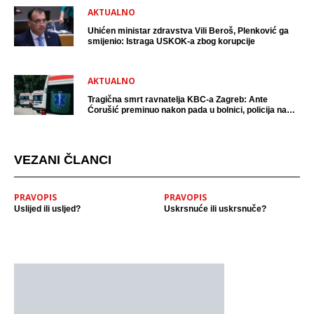
AKTUALNO
Uhićen ministar zdravstva Vili Beroš, Plenković ga
smijenio: Istraga USKOK-a zbog korupcije
AKTUALNO
Tragična smrt ravnatelja KBC-a Zagreb: Ante
Ćorušić preminuo nakon pada u bolnici, policija na
mjestu događaja
VEZANI ČLANCI
PRAVOPIS
PRAVOPIS
Uslijed ili usljed?
Uskrsnuće ili uskrsnuče?