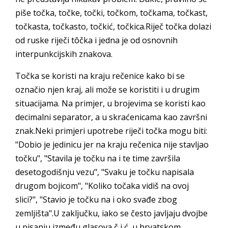
piše točka, točke, točki, točkom, točkama, točkast,
točkasta, točkasto, točkić, točkica.Riječ točka dolazi
od ruske riječi tôčka i jedna je od osnovnih
interpunkcijskih znakova.
Točka se koristi na kraju rečenice kako bi se
označio njen kraj, ali može se koristiti i u drugim
situacijama. Na primjer, u brojevima se koristi kao
decimalni separator, a u skraćenicama kao završni
znak.Neki primjeri upotrebe riječi točka mogu biti:
"Dobio je jedinicu jer na kraju rečenica nije stavljao
točku", "Stavila je točku na i te time završila
desetogodišnju vezu", "Svaku je točku napisala
drugom bojicom", "Koliko točaka vidiš na ovoj
slici?", "Stavio je točku na i oko svađe zbog
zemljišta".U zaključku, iako se često javljaju dvojbe
u pisanju između glasova č i ć, u hrvatskom