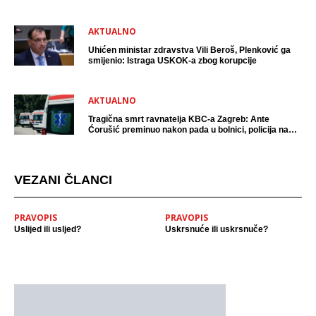
AKTUALNO
Uhićen ministar zdravstva Vili Beroš, Plenković ga
smijenio: Istraga USKOK-a zbog korupcije
AKTUALNO
Tragična smrt ravnatelja KBC-a Zagreb: Ante
Ćorušić preminuo nakon pada u bolnici, policija na
mjestu događaja
VEZANI ČLANCI
PRAVOPIS
PRAVOPIS
Uslijed ili usljed?
Uskrsnuće ili uskrsnuče?