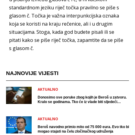
standardnom jeziku riječ točka pravilno se piše s
glasom č. Točka je važna interpunkcijska oznaka
koja se koristi na kraju rečenice, ali i u drugim
situacijama. Stoga, kada god budete pisali ili se
pitati kako se piše riječ točka, zapamtite da se piše
s glasom č.
NAJNOVIJE VIJESTI
AKTUALNO
Donosimo sve poruke zbog kojih je Beroš u zatvoru.
Kralo se godinama. Tko će iz vlade biti sljedeći
uhićen?
AKTUALNO
Beroš navodno primio mito od 75 000 eura. Evo tko bi
mogao stajati na čelu zločinačkog udruženja