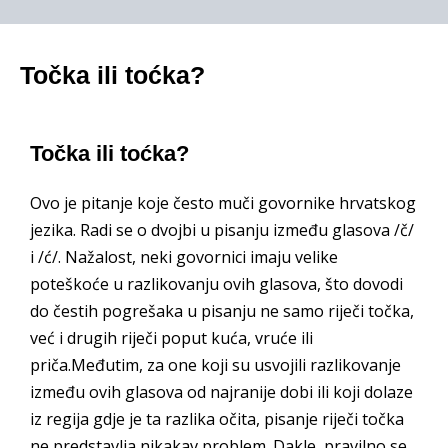
Točka ili toćka?
Točka ili toćka?
Ovo je pitanje koje često muči govornike hrvatskog
jezika. Radi se o dvojbi u pisanju između glasova /č/
i /ć/. Nažalost, neki govornici imaju velike
poteškoće u razlikovanju ovih glasova, što dovodi
do čestih pogrešaka u pisanju ne samo riječi točka,
već i drugih riječi poput kuća, vruće ili
priča.Međutim, za one koji su usvojili razlikovanje
između ovih glasova od najranije dobi ili koji dolaze
iz regija gdje je ta razlika očita, pisanje riječi točka
ne predstavlja nikakav problem. Dakle, pravilno se