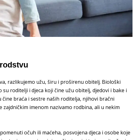
srodstvu
 razlikujemo užu, širu i proširenu obitelj. Biološki
u roditelji i djeca koji čine užu obitelj, djedovi i bake i
 čine braća i sestre naših roditelja, njihovi bračni
i koje zajdničkim imenom nazivamo rodbina, ali u nekim
 spomenuti očuh ili maćeha, posvojena djeca i osobe koje