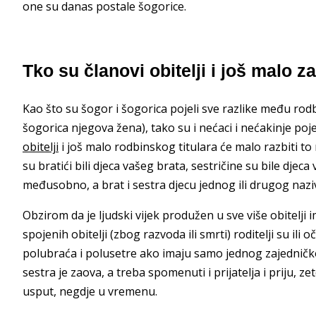
one su danas postale šogorice.
Tko su članovi obitelji i još malo 
Kao što su šogor i šogorica pojeli sve razlike među r
šogorica njegova žena), tako su i nećaci i nećakinje poje
obitelji
i još malo rodbinskog titulara će malo razbiti 
su bratići bili djeca vašeg brata, sestričine su bile djeca
međusobno, a brat i sestra djecu jednog ili drugog nazi
Obzirom da je ljudski vijek produžen u sve više obitelji 
spojenih obitelji (zbog razvoda ili smrti) roditelji su il
polubraća i polusetre ako imaju samo jednog zajedničko
sestra je zaova, a treba spomenuti i prijatelja i priju, ze
usput, negdje u vremenu.