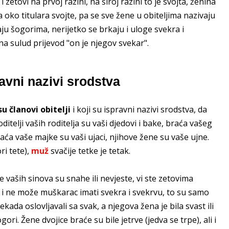
zetovi na prvoj razini, na široj razini to je svojta, ženina
oko titulara svojte, pa se sve žene u obiteljima nazivaju
aju šogorima, nerijetko se brkaju i uloge svekra i
a sulud prijevod "on je njegov svekar".
ravni nazivi srodstva
su članovi obitelji
i koji su ispravni nazivi srodstva, da
oditelji vaših roditelja su vaši djedovi i bake, braća vašeg
raća vaše majke su vaši ujaci, njihove žene su vaše ujne.
ri tete),
muž
svačije tetke je tetak.
e vaših sinova su snahe ili nevjeste, vi ste zetovima
va i ne može muškarac imati svekra i svekrvu, to su samo
kada oslovljavali sa svak, a njegova žena je bila svast ili
ori. Žene dvojice braće su bile jetrve (jedva se trpe), ali i