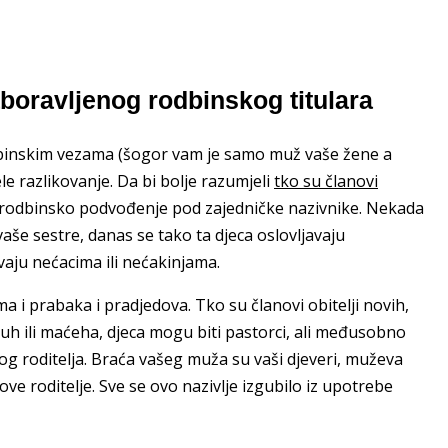
zaboravljenog rodbinskog titulara
odbinskim vezama (šogor vam je samo muž vaše žene a
le razlikovanje. Da bi bolje razumjeli
tko su članovi
to rodbinsko podvođenje pod zajedničke nazivnike. Nekada
 vaše sestre, danas se tako ta djeca oslovljavaju
vaju nećacima ili nećakinjama.
ima i prabaka i pradjedova. Tko su članovi obitelji novih,
i očuh ili maćeha, djeca mogu biti pastorci, ali međusobno
g roditelja. Braća vašeg muža su vaši djeveri, muževa
tove roditelje. Sve se ovo nazivlje izgubilo iz upotrebe