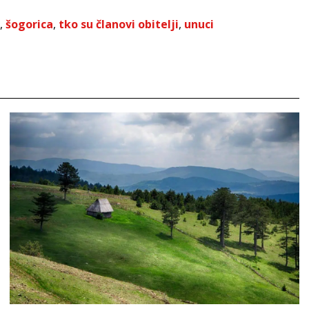
,
šogorica
,
tko su članovi obitelji
,
unuci