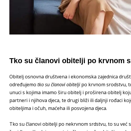
Tko su članovi obitelji po krvnom 
Obitelj osnovna društvena i ekonomska zajednica društva,
određujemo
tko su članovi obitelji
po krvnom srodstvu, to s
unuci s kojima imamo širu obitelj i proširena obitelj koju
partneri i njihova djeca, te drugi bliži ili daljnji rođac
obiteljima i očuh, maćeha ili posvojena djeca.
Tko su članovi obitelji po nekrvnom srdstvu, to su već