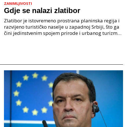
ZANIMLJIVOSTI
Gdje se nalazi zlatibor
Zlatibor je istovremeno prostrana planinska regija i
razvijeno turističko naselje u zapadnoj Srbiji, što ga
čini jedinstvenim spojem prirode i urbanog turizma.
Kada se postavi pitanje gdje se nalazi Z