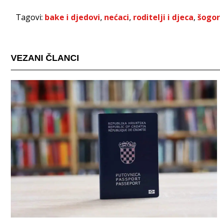
Tagovi:
bake i djedovi
,
nećaci
,
roditelji i djeca
,
šogor
VEZANI ČLANCI