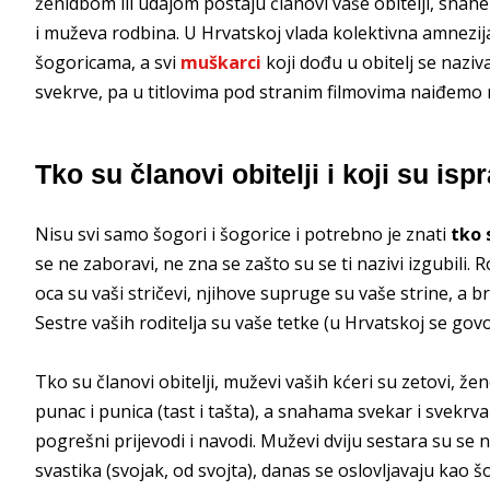
ženidbom ili udajom postaju članovi vaše obitelji, snahe i 
i muževa rodbina. U Hrvatskoj vlada kolektivna amnezija 
šogoricama, a svi
muškarci
koji dođu u obitelj se naziv
svekrve, pa u titlovima pod stranim filmovima naiđemo n
Tko su članovi obitelji i koji su isp
Nisu svi samo šogori i šogorice i potrebno je znati
tko 
se ne zaboravi, ne zna se zašto su se ti nazivi izgubili. R
oca su vaši stričevi, njihove supruge su vaše strine, a b
Sestre vaših roditelja su vaše tetke (u Hrvatskoj se govo
Tko su članovi obitelji, muževi vaših kćeri su zetovi, žen
punac i punica (tast i tašta), a snahama svekar i svekr
pogrešni prijevodi i navodi. Muževi dviju sestara su se ne
svastika (svojak, od svojta), danas se oslovljavaju kao šog