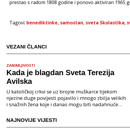
prestao s radom 1808 godine i ponovo aktiviran 1965 go
Tagovi:
benediktinke
,
samostan
,
sveta Skolastika
,
s
VEZANI ČLANCI
ZANIMLJIVOSTI
Kada je blagdan Sveta Terezija
Avilska
U katoličkoj crkvi se uz brojne muškarce tijekom
njezine duge povijesti pojavilo i mnogo zbilja velikih
i snažnih žena koje i danas mogu biti nadahnuće
ženama koje se osjećaju potlačeno, nevidljivo i
NAJNOVIJE VIJESTI