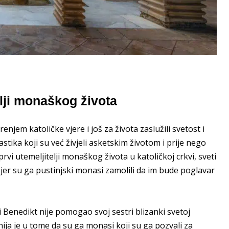
elji monaškog života
renjem katoličke vjere i još za života zaslužili svetost i
astika koji su već živjeli asketskim životom i prije nego
 prvi utemeljitelji monaškog života u katoličkoj crkvi, sveti
jer su ga pustinjski monasi zamolili da im bude poglavar
ti Benedikt nije pomogao svoj sestri blizanki svetoj
nija je u tome da su ga monasi koji su ga pozvali za