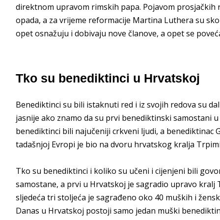
direktnom upravom rimskih papa. Pojavom prosjačkih r
opada, a za vrijeme reformacije Martina Luthera su skor
opet osnažuju i dobivaju nove članove, a opet se poveć
Tko su benediktinci u Hrvatskoj
Benediktinci su bili istaknuti red i iz svojih redova su d
jasnije ako znamo da su prvi benediktinski samostani u H
benediktinci bili najučeniji crkveni ljudi, a benediktina
tadašnjoj Evropi je bio na dvoru hrvatskog kralja Trpim
Tko su benediktinci i koliko su učeni i cijenjeni bili govor
samostane, a prvi u Hrvatskoj je sagradio upravo kralj 
sljedeća tri stoljeća je sagrađeno oko 40 muških i žen
Danas u Hrvatskoj postoji samo jedan muški benedikti