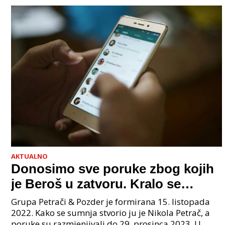
AKTUALNO
Donosimo sve poruke zbog kojih
je Beroš u zatvoru. Kralo se
godinama. Tko će iz vlade biti
Grupa Petrači & Pozder je formirana 15. listopada
sljedeći uhićen?
2022. Kako se sumnja stvorio ju je Nikola Petrač, a
poruke su razmjenjivali do 29. prosinca 2023. U