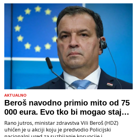
AKTUALNO
Beroš navodno primio mito od 75
000 eura. Evo tko bi mogao stajati
na čelu zločinačkog udruženja
Rano jutros, ministar zdravstva Vili Beroš (HDZ)
uhićen je u akciji koju je predvodio Policijski
nacionalni ured za suzbijanje korupcije i