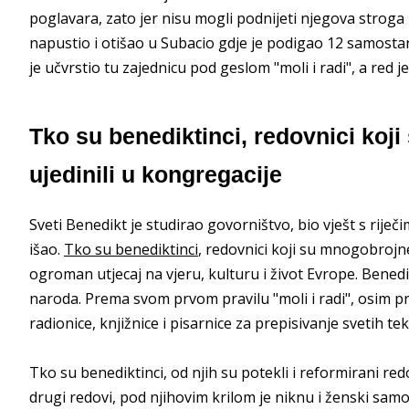
poglavara, zato jer nisu mogli podnijeti njegova stroga p
napustio i otišao u Subacio gdje je podigao 12 samostan
je učvrstio tu zajednicu pod geslom "moli i radi", a red 
Tko su benediktinci, redovnici ko
ujedinili u kongregacije
Sveti Benedikt je studirao govorništvo, bio vješt s riječim
išao.
Tko su benediktinci
, redovnici koji su mnogobrojn
ogroman utjecaj na vjeru, kulturu i život Evrope. Bened
naroda. Prema svom prvom pravilu "moli i radi", osim pr
radionice, knjižnice i pisarnice za prepisivanje svetih tek
Tko su benediktinci, od njih su potekli i reformirani redov
drugi redovi, pod njihovim krilom je niknu i ženski samo