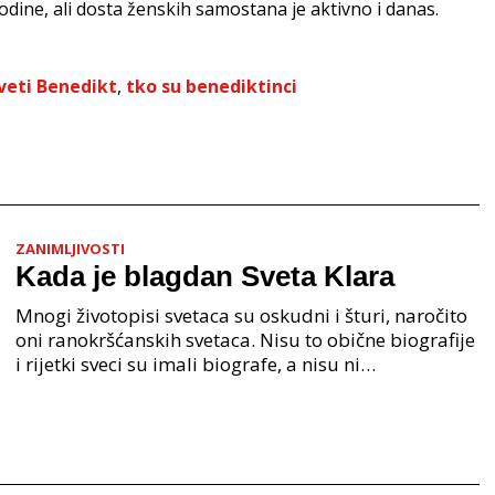
dine, ali dosta ženskih samostana je aktivno i danas.
veti Benedikt
,
tko su benediktinci
ZANIMLJIVOSTI
Kada je blagdan Sveta Klara
Mnogi životopisi svetaca su oskudni i šturi, naročito
oni ranokršćanskih svetaca. Nisu to obične biografije
i rijetki sveci su imali biografe, a nisu ni
autobiografije, uvijek je to mješavina pučkih p