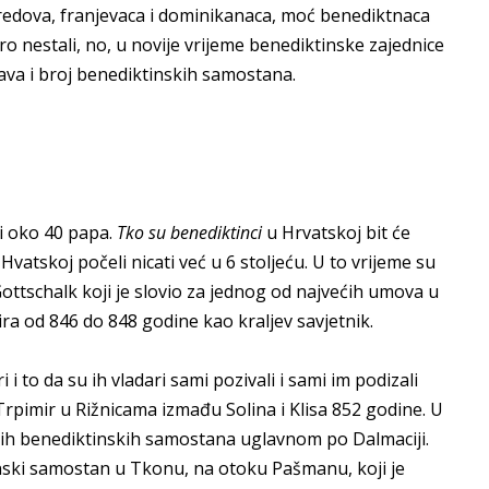
edova, franjevaca i dominikanaca, moć benediktnaca
o nestali, no, u novije vrijeme benediktinske zajednice
ava i broj benediktinskih samostana.
ali oko 40 papa.
Tko su benediktinci
u Hrvatskoj bit će
vatskoj počeli nicati već u 6 stoljeću. U to vrijeme su
c Gottschalk koji je slovio za jednog od najvećih umova u
ira od 846 do 848 godine kao kraljev savjetnik.
i i to da su ih vladari sami pozivali i sami im podizali
Trpimir u Rižnicama izmađu Solina i Klisa 852 godine. U
skih benediktinskih samostana uglavnom po Dalmaciji.
nski samostan u Tkonu, na otoku Pašmanu, koji je