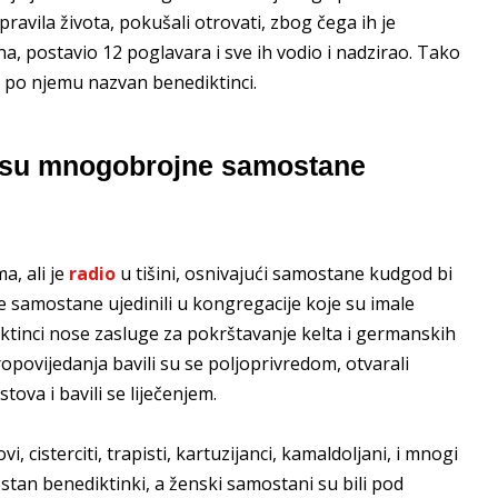
ravila života, pokušali otrovati, zbog čega ih je
a, postavio 12 poglavara i sve ih vodio i nadzirao. Tako
je po njemu nazvan benediktinci.
ji su mnogobrojne samostane
a, ali je
radio
u tišini, osnivajući samostane kudgod bi
e samostane ujedinili u kongregacije koje su imale
iktinci nose zasluge za pokrštavanje kelta i germanskih
opovijedanja bavili su se poljoprivredom, otvarali
stova i bavili se liječenjem.
i, cisterciti, trapisti, kartuzijanci, kamaldoljani, i mnogi
stan benediktinki, a ženski samostani su bili pod