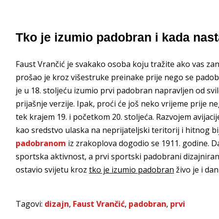
Tko je izumio padobran i kada nast
Faust Vrančić je svakako osoba koju tražite ako vas za
prošao je kroz višestruke preinake prije nego se padobr
je u 18. stoljeću izumio prvi padobran napravljen od svil
prijašnje verzije. Ipak, proći će još neko vrijeme prije
tek krajem 19. i početkom 20. stoljeća. Razvojem avijac
kao sredstvo ulaska na neprijateljski teritorij i hitnog 
padobranom
iz zrakoplova dogodio se 1911. godine. D
sportska aktivnost, a prvi sportski padobrani dizajnirani
ostavio svijetu kroz
tko je izumio padobran
živo je i da
Tagovi:
dizajn
,
Faust Vrančić
,
padobran
,
prvi