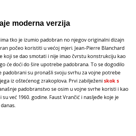
aje moderna verzija
nima tko je izumio padobran no njegov originalni dizajn
an počeo koristiti u većoj mjeri. Jean-Pierre Blanchard
e koji se dao smotati i nije imao čvrstu konstrukciju kao
 nego će doći do šire upotrebe padobrana. To se dogodilo
ije padobrani su pronašli svoju svrhu za vojne potrebe
bijega iz oštećenog zrakoplova. Prvi zabilježeni
skok s
anašnje padobranstvo se osim u vojne svrhe koristi i kao
 su već 1960. godine. Faust Vrančić i nasljeđe koje je
n danas.