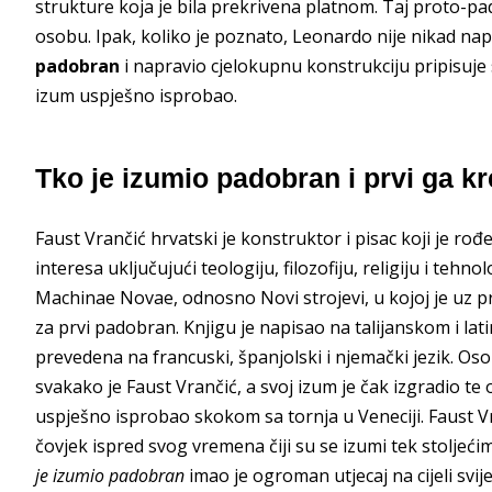
strukture koja je bila prekrivena platnom. Taj proto-p
osobu. Ipak, koliko je poznato, Leonardo nije nikad nap
padobran
i napravio cjelokupnu konstrukciju pripisuje 
izum uspješno isprobao.
Tko je izumio padobran i prvi ga kr
Faust Vrančić hrvatski je konstruktor i pisac koji je rođe
interesa uključujući teologiju, filozofiju, religiju i tehno
Machinae Novae, odnosno Novi strojevi, u kojoj je uz pr
za prvi padobran. Knjigu je napisao na talijanskom i latin
prevedena na francuski, španjolski i njemački jezik. Os
svakako je Faust Vrančić, a svoj izum je čak izgradio 
uspješno isprobao skokom sa tornja u Veneciji. Faust Vra
čovjek ispred svog vremena čiji su se izumi tek stoljeći
je izumio padobran
imao je ogroman utjecaj na cijeli svije