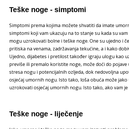
Teške noge - simptomi
Simptomi prema kojima možete shvatiti da imate umor
simptomi koji vam ukazuju na to stanje su kada su vam 
mogu uzrokovati bolne i teške noge. One su ujedno i 
pritiska na venama, zadržavanja tekućine, a i kako dobiv
Ujedno, dijabetes i pretilost također igraju ulogu kao 
previše ili premalo koristite noge, može doći do poja
stresa nogu i potencijalnih ozljeda, dok nedovoljna upot
osjećaj umornih nogu. Isto tako, loša obuća može jako um
uzrokovati osjećaj umornih nogu. Isto tako, ako vam je c
Teške noge - liječenje