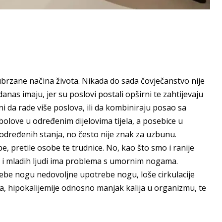
zane načina života. Nikada do sada čovječanstvo nije
nas imaju, jer su poslovi postali opširni te zahtijevaju
ni da rade više poslova, ili da kombiniraju posao sa
bolove u određenim dijelovima tijela, a posebice u
dređenih stanja, no često nije znak za uzbunu.
e, pretile osobe te trudnice. No, kao što smo i ranije
e i mladih ljudi ima problema s umornim nogama.
ebe nogu nedovoljne upotrebe nogu, loše cirkulacije
 hipokalijemije odnosno manjak kalija u organizmu, te