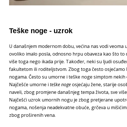
Teške noge - uzrok
U današnjem modernom dobu, većina nas vodi veoma ubr
ovoliko imalo posla, odnosno hrpu obaveza kao što to da
više toga nego ikada prije. Također, neki su ljudi osuđe
fakultetom ili roditeljstvom. Zbog toga često osjećamo 
nogama. Često su umorne i teške noge simptom nekih o
Najčešće umorne i
teške noge
osjećaju žene, starije osob
naveli, zbog promjene današnjeg tempa života, sve viš
Najčešći uzrok umornih nogu je zbog pretjerane upotr
nogama, nošenja neadekvatne obuće, grčeva u mišićima,
zbog proširenih vena.