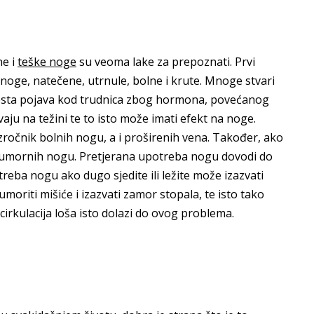
ne i
teške noge
su veoma lake za prepoznati. Prvi
noge, natečene, utrnule, bolne i krute. Mnoge stvari
česta pojava kod trudnica zbog hormona, povećanog
aju na težini te to isto može imati efekt na noge.
uzročnik bolnih nogu, a i proširenih vena. Također, ako
ve umornih nogu. Pretjerana upotreba nogu dovodi do
reba nogu ako dugo sjedite ili ležite može izazvati
oriti mišiće i izazvati zamor stopala, te isto tako
irkulacija loša isto dolazi do ovog problema.