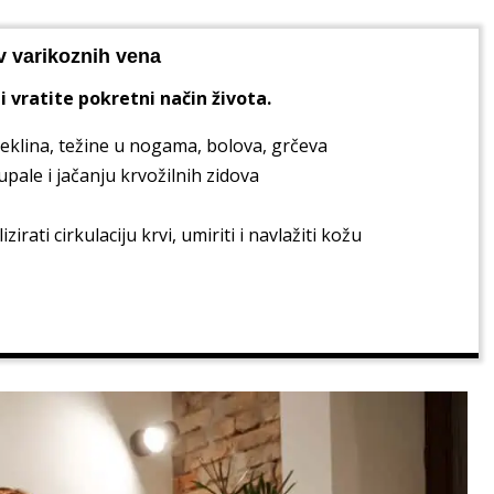
v varikoznih vena
i vratite pokretni način života.
klina, težine u nogama, bolova, grčeva
ale i jačanju krvožilnih zidova
rati cirkulaciju krvi, umiriti i navlažiti kožu