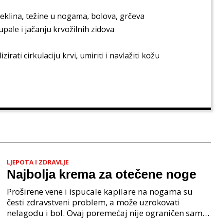
klina, težine u nogama, bolova, grčeva
ale i jačanju krvožilnih zidova
rati cirkulaciju krvi, umiriti i navlažiti kožu
LJEPOTA I ZDRAVLJE
Najbolja krema za otečene noge
Proširene vene i ispucale kapilare na nogama su
česti zdravstveni problem, a može uzrokovati
nelagodu i bol. Ovaj poremećaj nije ograničen samo