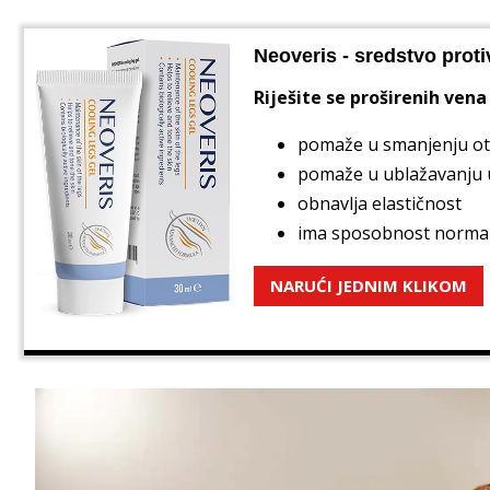
Neoveris - sredstvo proti
Riješite se proširenih vena 
pomaže u smanjenju ote
pomaže u ublažavanju up
obnavlja elastičnost
ima sposobnost normalizi
NARUĆI JEDNIM KLIKOM