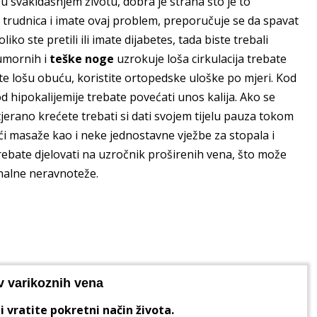
svakidašnjem životu, dobra je strana što je to
 trudnica i imate ovaj problem, preporučuje se da spavat
ko ste pretili ili imate dijabetes, tada biste trebali
 umornih i
teške noge
uzrokuje loša cirkulacija trebate
site lošu obuću, koristite ortopedske uloške po mjeri. Kod
d hipokalijemije trebate povećati unos kalija. Ako se
jerano krećete trebati si dati svojem tijelu pauza tokom
masaže kao i neke jednostavne vježbe za stopala i
rebate djelovati na uzročnik proširenih vena, što može
monalne neravnoteže.
v varikoznih vena
i vratite pokretni način života.