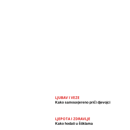
LJUBAV I VEZE
Kako samouvjereno prići djevojci
LJEPOTA I ZDRAVLJE
Kako hodati u štiklama