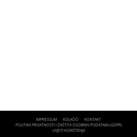
IMPRESSUM
KOLAČIĆI
KONTAKT
POLITIKA PRIVATNOSTI I ZAŠTITA OSOBNIH PODATAKA (GDPR)
UVJETI KORIŠTENJA