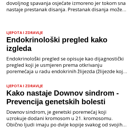
dovoljnog spavanja osjećate izmoreno jer tokom sna
nastaje prestanak disanja. Prestanak disanja može
trajati desetak sekundi i više, a tokom noći se može
LJEPOTA I ZDRAVLJE
Endokrinološki pregled kako
izgleda
Endokrinološki pregled se opisuje kao dijagnostički
pregled koji je usmjeren prema otkrivanju
poremećaja u radu endokrinih žlijezda (žlijezde koje
imaju unutarnje lučenje). Pregledom se može
ustanovit
LJEPOTA I ZDRAVLJE
Kako nastaje Downov sindrom -
Prevencija genetskih bolesti
Downov sindrom, je genetski poremećaj koji
uzrokuje dodani kromosom u 21. kromosomu.
Obično ljudi imaju po dvije kopije svakog od svojih