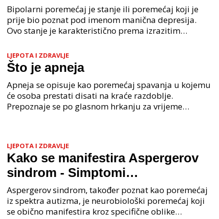
Bipolarni poremećaj je stanje ili poremećaj koji je
prije bio poznat pod imenom manična depresija.
Ovo stanje je karakteristično prema izrazitim
promjenama u ponašanju, što se može vidjeti prema
ekstr
LJEPOTA I ZDRAVLJE
Što je apneja
Apneja se opisuje kao poremećaj spavanja u kojemu
će osoba prestati disati na kraće razdoblje.
Prepoznaje se po glasnom hrkanju za vrijeme
spavanja i sjećaju izmorenosti radi nedovoljno sna.
Apneja u
LJEPOTA I ZDRAVLJE
Kako se manifestira Aspergerov
sindrom - Simptomi
Aspergerovog sindroma
Aspergerov sindrom, također poznat kao poremećaj
iz spektra autizma, je neurobiološki poremećaj koji
se obično manifestira kroz specifične oblike