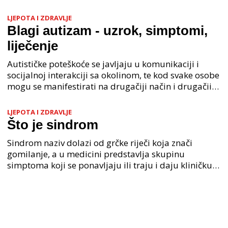
ponašanja, interakcija i ograničenih interesa. Osobe
s
LJEPOTA I ZDRAVLJE
Blagi autizam - uzrok, simptomi,
liječenje
Autističke poteškoće se javljaju u komunikaciji i
socijalnoj interakciji sa okolinom, te kod svake osobe
mogu se manifestirati na drugačiji način i drugačiim
intenzitetom. Kod neki se osoba blagi auti
LJEPOTA I ZDRAVLJE
Što je sindrom
Sindrom naziv dolazi od grčke riječi koja znači
gomilanje, a u medicini predstavlja skupinu
simptoma koji se ponavljaju ili traju i daju kliničku
sliku za neku bolest ili poremećaj. Ovisno o mjestu
na