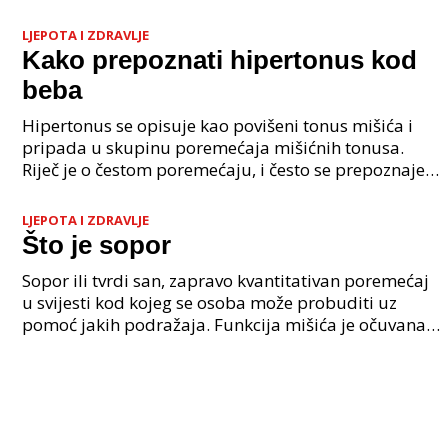
23 kromosoma, no osobe s Downovim sindromom
imaju dodatni kromo
LJEPOTA I ZDRAVLJE
Kako prepoznati hipertonus kod
beba
Hipertonus se opisuje kao povišeni tonus mišića i
pripada u skupinu poremećaja mišićnih tonusa.
Riječ je o čestom poremećaju, i često se prepoznaje
već nakon rođenja ili u rodilištu. Kada se primijeti
LJEPOTA I ZDRAVLJE
Što je sopor
Sopor ili tvrdi san, zapravo kvantitativan poremećaj
u svijesti kod kojeg se osoba može probuditi uz
pomoć jakih podražaja. Funkcija mišića je očuvana,
osoba nakon što se probudi obično zna tko je i p