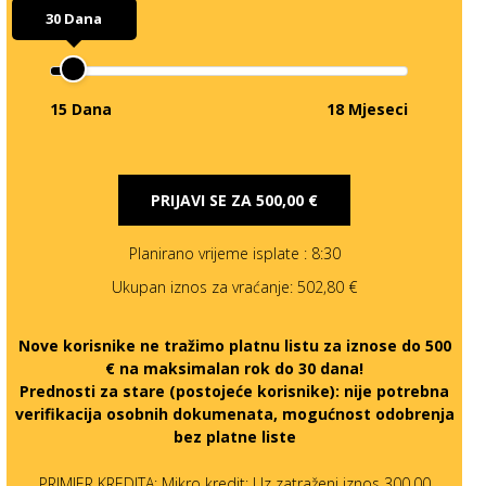
30 Dana
15 Dana
18 Mjeseci
PRIJAVI SE ZA
500,00 €
Planirano vrijeme isplate
: 8:30
Ukupan iznos za vraćanje:
502,80 €
Nove korisnike ne tražimo platnu listu za iznose do 500
€ na maksimalan rok do 30 dana!
Prednosti za stare (postojeće korisnike):
nije potrebna
verifikacija osobnih dokumenata, mogućnost odobrenja
bez platne liste
PRIMJER KREDITA: Mikro kredit: Uz zatraženi iznos 300,00