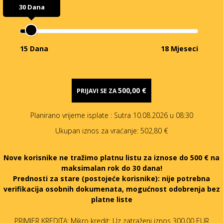
30 Dana
15 Dana
18 Mjeseci
500,00 €
PRIJAVI SE ZA
Planirano vrijeme isplate
: Sutra 10.08.2026 u 08:30
Ukupan iznos za vraćanje:
502,80 €
Nove korisnike ne tražimo platnu listu za iznose do 500 € na
maksimalan rok do 30 dana!
Prednosti za stare (postojeće korisnike):
nije potrebna
verifikacija osobnih dokumenata, mogućnost odobrenja bez
platne liste
PRIMJER KREDITA: Mikro kredit: Uz zatraženi iznos 300,00 EUR