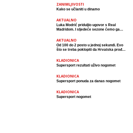
ZANIMLJIVOSTI
Kako se učlaniti u dinamo
AKTUALNO
Luka Modrić priduljio ugovor s Real
Madridom. I sljedeće sezone ćemo ga
gledati na travnjaku.
AKTUALNO
Od 100 do 2 posto u jednoj sekundi. Evo
što se treba poklopiti da Hrvatska prođe
dalje na Euru
KLADIONICA
Supersport rezultati uživo nogomet
KLADIONICA
Supersport ponuda za danas nogomet
KLADIONICA
Supersport nogomet