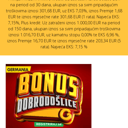
na period od 30 dana, ukupan iznos sa svim pripadajućim
troškovima iznosi 301,68 EUR, uz EKS 7,03%, iznos Premije 1,68
EUR te iznos mjesečne rate 301,68 EUR (1 rata). Najveća EKS:
7,15%, Plus kredit: Uz zatraženi iznos 1.000,00 EUR na period
od 150 dana, ukupan iznos sa svim pripadajućim troškovima
iznosi 1.016,70 EUR, uz kamatnu stopu 0,00% te EKS 6,96 %,
iznos Premije 16,70 EUR te iznos mjesečne rate 203,34 EUR (5
rata). Najveća EKS: 7,15 %