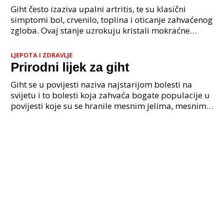
iskustva
Giht često izaziva upalni artritis, te su klasični
simptomi bol, crvenilo, toplina i oticanje zahvaćenog
zgloba. Ovaj stanje uzrokuju kristali mokraćne
kiseline koji se nakupljaju unutar ili oko zglob
LJEPOTA I ZDRAVLJE
Prirodni lijek za giht
Giht se u povijesti naziva najstarijom bolesti na
svijetu i to bolesti koja zahvaća bogate populacije u
povijesti koje su se hranile mesnim jelima, mesnim
prerađevinama i konzumirale dosta alkohola. G