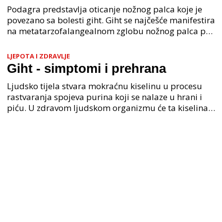
Podagra predstavlja oticanje nožnog palca koje je
povezano sa bolesti giht. Giht se najčešće manifestira
na metatarzofalangealnom zglobu nožnog palca pa
se nerijetko događa da i sam palac bude otečen.
LJEPOTA I ZDRAVLJE
Giht - simptomi i prehrana
Ljudsko tijela stvara mokraćnu kiselinu u procesu
rastvaranja spojeva purina koji se nalaze u hrani i
piću. U zdravom ljudskom organizmu će ta kiselina
prolaziti kroz bubrege i izlaziti kroz tijelo mo