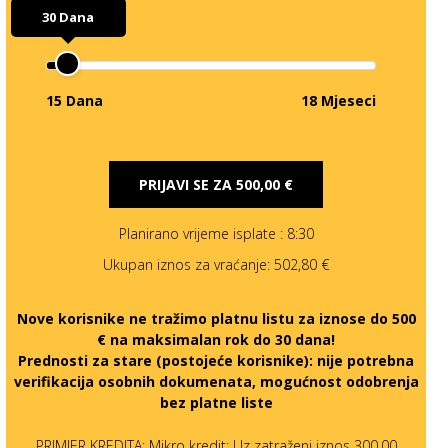
30 Dana
15 Dana
18 Mjeseci
PRIJAVI SE ZA
500,00 €
Planirano vrijeme isplate
: 8:30
Ukupan iznos za vraćanje:
502,80 €
Nove korisnike ne tražimo platnu listu za iznose do 500
€ na maksimalan rok do 30 dana!
Prednosti za stare (postojeće korisnike):
nije potrebna
verifikacija osobnih dokumenata, mogućnost odobrenja
bez platne liste
PRIMJER KREDITA: Mikro kredit: Uz zatraženi iznos 300,00