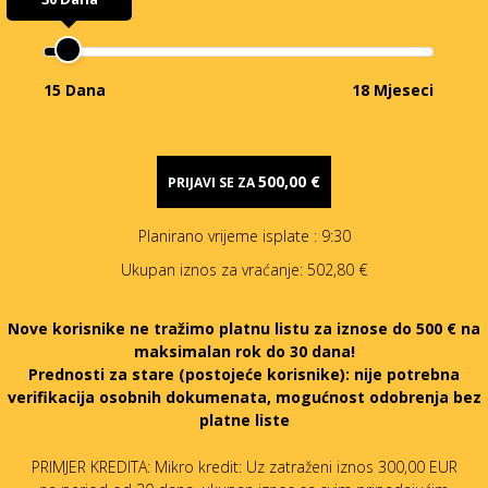
15 Dana
18 Mjeseci
500,00 €
PRIJAVI SE ZA
Planirano vrijeme isplate
: 9:30
Ukupan iznos za vraćanje:
502,80 €
Nove korisnike ne tražimo platnu listu za iznose do 500 € na
maksimalan rok do 30 dana!
Prednosti za stare (postojeće korisnike):
nije potrebna
verifikacija osobnih dokumenata, mogućnost odobrenja bez
platne liste
PRIMJER KREDITA: Mikro kredit: Uz zatraženi iznos 300,00 EUR