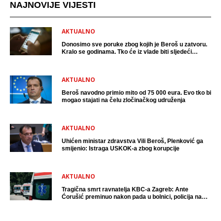
NAJNOVIJE VIJESTI
AKTUALNO
Donosimo sve poruke zbog kojih je Beroš u zatvoru.
Kralo se godinama. Tko će iz vlade biti sljedeći
uhićen?
AKTUALNO
Beroš navodno primio mito od 75 000 eura. Evo tko bi
mogao stajati na čelu zločinačkog udruženja
AKTUALNO
Uhićen ministar zdravstva Vili Beroš, Plenković ga
smijenio: Istraga USKOK-a zbog korupcije
AKTUALNO
Tragična smrt ravnatelja KBC-a Zagreb: Ante
Ćorušić preminuo nakon pada u bolnici, policija na
mjestu događaja