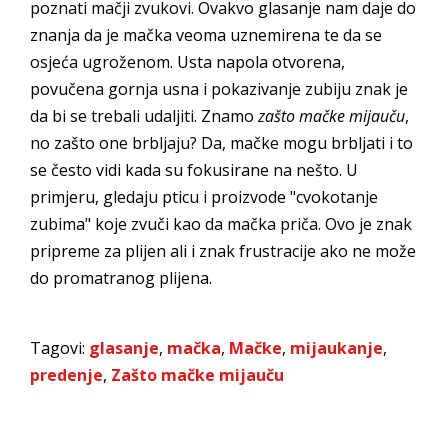
poznati mačji zvukovi. Ovakvo glasanje nam daje do
znanja da je mačka veoma uznemirena te da se
osjeća ugroženom. Usta napola otvorena,
povučena gornja usna i pokazivanje zubiju znak je
da bi se trebali udaljiti. Znamo
zašto mačke mijauču
,
no zašto one brbljaju? Da, mačke mogu brbljati i to
se često vidi kada su fokusirane na nešto. U
primjeru, gledaju pticu i proizvode "cvokotanje
zubima" koje zvuči kao da mačka priča. Ovo je znak
pripreme za plijen ali i znak frustracije ako ne može
do promatranog plijena.
Tagovi:
glasanje
,
mačka
,
Mačke
,
mijaukanje
,
predenje
,
Zašto mačke mijauču