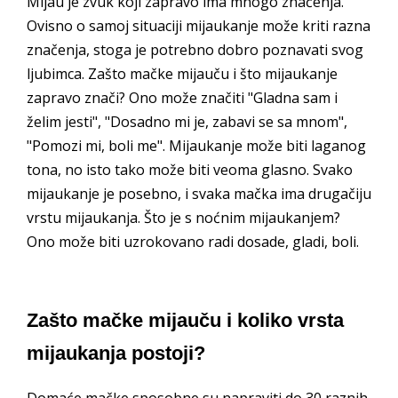
Mijau je zvuk koji zapravo ima mnogo značenja.
Ovisno o samoj situaciji mijaukanje može kriti razna
značenja, stoga je potrebno dobro poznavati svog
ljubimca. Zašto mačke mijauču i što mijaukanje
zapravo znači? Ono može značiti "Gladna sam i
želim jesti", "Dosadno mi je, zabavi se sa mnom",
"Pomozi mi, boli me". Mijaukanje može biti laganog
tona, no isto tako može biti veoma glasno. Svako
mijaukanje je posebno, i svaka mačka ima drugačiju
vrstu mijaukanja. Što je s noćnim mijaukanjem?
Ono može biti uzrokovano radi dosade, gladi, boli.
Zašto mačke mijauču i koliko vrsta
mijaukanja postoji?
Domaće mačke sposobne su napraviti do 30 raznih