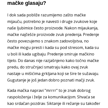
mačke glasaju?
I dok sada pobliže razumijemo zašto mačke
mijauču, potrebno je navesti i druge zvukove koje
naše ljubimice često proizvode. Nakon mijaukanja,
mačke najčešće proizvode zvuk predenja. Predenje
često povezujemo s znakom zadovoljstva, no
mačke mogu presti i kada su pod stresom, kada su
u boli ili kada ugibaju. Predenje smiruje mačkino
tijelo. Do danas nije razjašnjeno kako točno mačke
predu, do stručnjaci smatraju kako ovaj zvuk
nastaje u mišićima grkljana koji se šire te sužavaju.
Gugutanje je još jedan dobro poznati mačji zvuk.
Kada mačka napravi "mrrrr" to je znak dobrog
raspoloženja i želje za komunikacijom. Shvaća se
kao srdačan pozdrav. Siktanje ili režanje su također