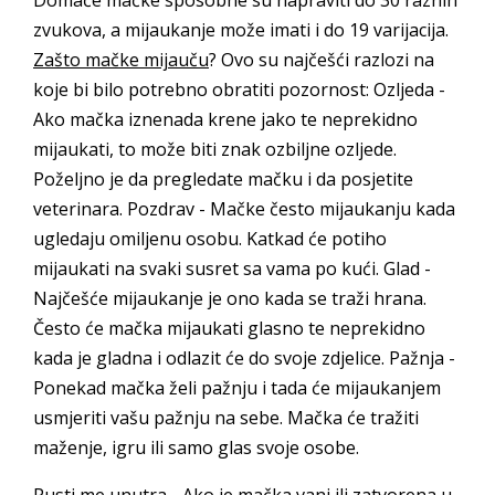
zvukova, a mijaukanje može imati i do 19 varijacija.
Zašto mačke mijauču
? Ovo su najčešći razlozi na
koje bi bilo potrebno obratiti pozornost: Ozljeda -
Ako mačka iznenada krene jako te neprekidno
mijaukati, to može biti znak ozbiljne ozljede.
Poželjno je da pregledate mačku i da posjetite
veterinara. Pozdrav - Mačke često mijaukanju kada
ugledaju omiljenu osobu. Katkad će potiho
mijaukati na svaki susret sa vama po kući. Glad -
Najčešće mijaukanje je ono kada se traži hrana.
Često će mačka mijaukati glasno te neprekidno
kada je gladna i odlazit će do svoje zdjelice. Pažnja -
Ponekad mačka želi pažnju i tada će mijaukanjem
usmjeriti vašu pažnju na sebe. Mačka će tražiti
maženje, igru ili samo glas svoje osobe.
Pusti me unutra - Ako je mačka vani ili zatvorena u