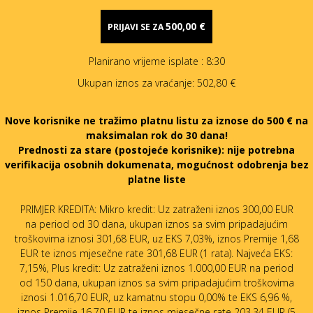
500,00 €
PRIJAVI SE ZA
Planirano vrijeme isplate
: 8:30
Ukupan iznos za vraćanje:
502,80 €
Nove korisnike ne tražimo platnu listu za iznose do 500 € na
maksimalan rok do 30 dana!
Prednosti za stare (postojeće korisnike):
nije potrebna
verifikacija osobnih dokumenata, mogućnost odobrenja bez
platne liste
PRIMJER KREDITA: Mikro kredit: Uz zatraženi iznos 300,00 EUR
na period od 30 dana, ukupan iznos sa svim pripadajućim
troškovima iznosi 301,68 EUR, uz EKS 7,03%, iznos Premije 1,68
EUR te iznos mjesečne rate 301,68 EUR (1 rata). Najveća EKS:
7,15%, Plus kredit: Uz zatraženi iznos 1.000,00 EUR na period
od 150 dana, ukupan iznos sa svim pripadajućim troškovima
iznosi 1.016,70 EUR, uz kamatnu stopu 0,00% te EKS 6,96 %,
iznos Premije 16,70 EUR te iznos mjesečne rate 203,34 EUR (5