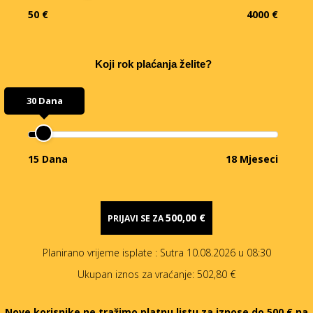
50 €
4000 €
Koji rok plaćanja želite?
30 Dana
15 Dana
18 Mjeseci
500,00 €
PRIJAVI SE ZA
Planirano vrijeme isplate
: Sutra 10.08.2026 u 08:30
Ukupan iznos za vraćanje:
502,80 €
Nove korisnike ne tražimo platnu listu za iznose do 500 € na