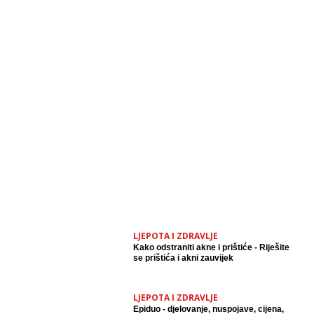
LJEPOTA I ZDRAVLJE
Kako odstraniti akne i prištiće - Riješite
se prištića i akni zauvijek
LJEPOTA I ZDRAVLJE
Epiduo - djelovanje, nuspojave, cijena,