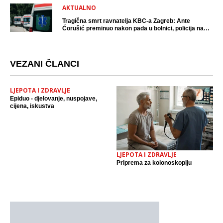
AKTUALNO
Tragična smrt ravnatelja KBC-a Zagreb: Ante
Ćorušić preminuo nakon pada u bolnici, policija na
mjestu događaja
VEZANI ČLANCI
LJEPOTA I ZDRAVLJE
Epiduo - djelovanje, nuspojave,
cijena, iskustva
LJEPOTA I ZDRAVLJE
Priprema za kolonoskopiju