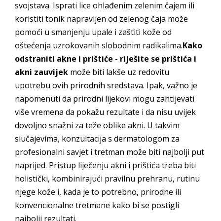
svojstava. Isprati lice ohlađenim zelenim čajem ili
koristiti tonik napravljen od zelenog čaja može
pomoći u smanjenju upale i zaštiti kože od
oštećenja uzrokovanih slobodnim radikalima.
Kako
odstraniti akne i prištiće - riješite se prištića i
akni zauvijek
može biti lakše uz redovitu
upotrebu ovih prirodnih sredstava. Ipak, važno je
napomenuti da prirodni lijekovi mogu zahtijevati
više vremena da pokažu rezultate i da nisu uvijek
dovoljno snažni za teže oblike akni. U takvim
slučajevima, konzultacija s dermatologom za
profesionalni savjet i tretman može biti najbolji put
naprijed. Pristup liječenju akni i prištića treba biti
holistički, kombinirajući pravilnu prehranu, rutinu
njege kože i, kada je to potrebno, prirodne ili
konvencionalne tretmane kako bi se postigli
najbolji rezultati.