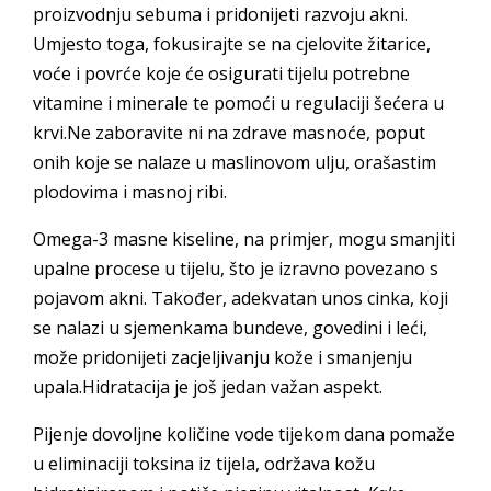
proizvodnju sebuma i pridonijeti razvoju akni.
Umjesto toga, fokusirajte se na cjelovite žitarice,
voće i povrće koje će osigurati tijelu potrebne
vitamine i minerale te pomoći u regulaciji šećera u
krvi.Ne zaboravite ni na zdrave masnoće, poput
onih koje se nalaze u maslinovom ulju, orašastim
plodovima i masnoj ribi.
Omega-3 masne kiseline, na primjer, mogu smanjiti
upalne procese u tijelu, što je izravno povezano s
pojavom akni. Također, adekvatan unos cinka, koji
se nalazi u sjemenkama bundeve, govedini i leći,
može pridonijeti zacjeljivanju kože i smanjenju
upala.Hidratacija je još jedan važan aspekt.
Pijenje dovoljne količine vode tijekom dana pomaže
u eliminaciji toksina iz tijela, održava kožu