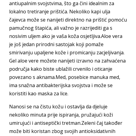
antiupalnim svojstvima, što ga čini idealnim za
lokalno tretiranje prištića. Nekoliko kapi ulja
čajevca može se nanijeti direktno na prištić pomoću
pamučnog štapića, ali važno je razrijediti ga s
nosivim uljem ako je vaša koža osjetljiva.Aloe vera
je još jedan prirodni sastojak koji pomaže
smirivanju upaljene kože i promicanju zacjeljivanja.
Gel aloe vere možete nanijeti izravno na zahvaćena
područja kako biste ublažili crvenilo i oticanje
povezano s aknama.Med, posebice manuka med,
ima snažna antibakterijska svojstva i može se
koristiti kao maska za lice.
Nanosi se na čistu kožu i ostavlja da djeluje
nekoliko minuta prije ispiranja, pružajući koži
umirujući i antiseptički tretman.Zeleni čaj također
može biti koristan zbog svojih antioksidativnih