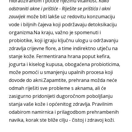
hidratiziranom i potiče njezinu vitalnost.
Kako
odstraniti akne i prištiće - Riješite se prištića i akni
zauvijek
može biti lakše uz redovitu konzumaciju
vode i biljnih čajeva koji podržavaju detoksikaciju
organizma.Na kraju, važno je spomenuti i
probiotike, koji igraju ključnu ulogu u održavanju
zdravlja crijevne flore, a time indirektno utječu na
stanje kože. Fermentirana hrana poput kefira,
jogurta i kiselog kupusa, obogaćena probioticima,
može pomoći u smanjenju upalnih procesa koji
dovode do akni.Zapamtite, prehrana možda neće
odmah riješiti sve probleme s aknama, ali će
zasigurno pridonijeti dugoročnom poboljšanju
stanja vaše kože i općenitog zdravlja. Pravilnim
odabirom namirnica i prilagodbom prehrambenih
navika, korak ste bliže cilju - čistoj i zdravoj koži.