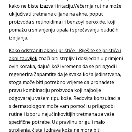
kako ne biste izazvali iritaciju.Večernja rutina može
uključivati tretmane ciljane na akne, poput
proizvoda s retinoidima ili benzoyl peroxide, koji
pomažu u smanjenju upala i sprečavanju budućih
izbijanja.
Kako odstraniti akne i prištiće - Riješite se prištića i
akni zauvijek
znači biti strpljiv i dosljedan u primjeni
ovih koraka, dajući koži vremena da se prilagodi i
regenerira.Zapamtite da je svaka koža jedinstvena,
stoga može biti potrebno vrijeme da pronađete
pravu kombinaciju proizvoda koji najbolje
odgovaraju vašem tipu kože. Redovita konzultacija
s dermatologom može vam pomoći u prilagodbi
rutine i izboru najučinkovitijih tretmana za vaše
specifične potrebe. Uz pravilnu brigu i malo
strpljenja, čista i zdrava koža ne mora biti