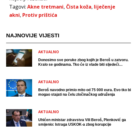
Tagovi:
Akne tretmani
,
Čista koža
,
liječenje
akni
,
Protiv prištića
NAJNOVIJE VIJESTI
AKTUALNO
Donosimo sve poruke zbog kojih je Beroš u zatvoru.
Kralo se godinama. Tko će iz vlade biti sljedeći
uhićen?
AKTUALNO
Beroš navodno primio mito od 75 000 eura. Evo tko bi
mogao stajati na čelu zločinačkog udruženja
AKTUALNO
Uhićen ministar zdravstva Vili Beroš, Plenković ga
smijenio: Istraga USKOK-a zbog korupcije