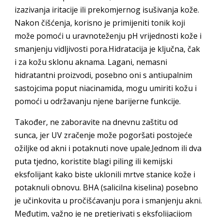
izazivanja iritacije ili prekomjernog isušivanja kože.
Nakon čišćenja, korisno je primijeniti tonik koji
može pomoći u uravnoteženju pH vrijednosti kože i
smanjenju vidljivosti pora.Hidratacija je ključna, čak
i za kožu sklonu aknama. Lagani, nemasni
hidratantni proizvodi, posebno oni s antiupalnim
sastojcima poput niacinamida, mogu umiriti kožu i
pomoći u održavanju njene barijerne funkcije.
Također, ne zaboravite na dnevnu zaštitu od
sunca, jer UV zračenje može pogoršati postojeće
ožiljke od akni i potaknuti nove upale.Jednom ili dva
puta tjedno, koristite blagi piling ili kemijski
eksfolijant kako biste uklonili mrtve stanice kože i
potaknuli obnovu. BHA (salicilna kiselina) posebno
je učinkovita u pročišćavanju pora i smanjenju akni.
Međutim, važno je ne pretjerivati s eksfolijacijom