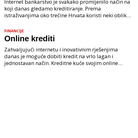
Internet bankarstvo je svakako promijenilo način na
koji danas gledamo kreditiranje. Prema
istraživanjima oko trećine Hrvata koristi neki oblik
usluge internet bankarstva, dok je u EU taj broj
itekako
FINANCIJE
Online krediti
Zahvaljujući internetu i inovativnim rješenjima
danas je moguće dobiti kredit na vrlo lagan i
jednostavan način. Kreditne kuće svojim online
poslovanjem neprestano nastoje poboljšavati opseg
usluga on