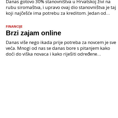
Danas gotovo 30% stanovništva u Hrvatskoj živi na
rubu siromaštva, i upravo ovaj dio stanovništva je taj
koji najčešće ima potrebu za kreditom. Jedan od
najuobičajenijih sc
FINANCIJE
Brzi zajam online
Danas više nego ikada prije potreba za novcem je sve
veća. Mnogi od nas se danas bore s pitanjem kako
doći do viška novaca i kako riješiti određene
financijske probleme. Neočekivani troškovi postali s