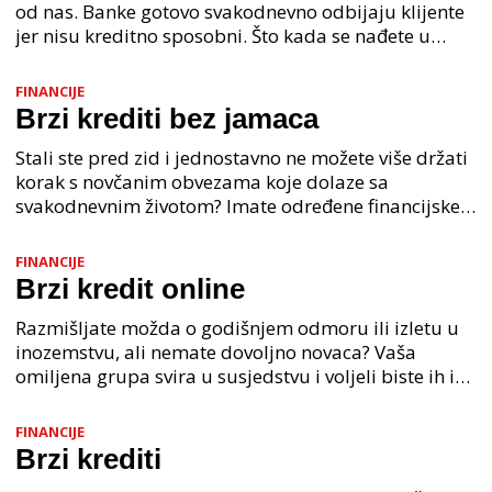
od nas. Banke gotovo svakodnevno odbijaju klijente
jer nisu kreditno sposobni. Što kada se nađete u
situaciji di ste odbijeni s strane banke a potreb
FINANCIJE
Brzi krediti bez jamaca
Stali ste pred zid i jednostavno ne možete više držati
korak s novčanim obvezama koje dolaze sa
svakodnevnim životom? Imate određene financijske
probleme koje ne možete riješiti samo tak
FINANCIJE
Brzi kredit online
Razmišljate možda o godišnjem odmoru ili izletu u
inozemstvu, ali nemate dovoljno novaca? Vaša
omiljena grupa svira u susjedstvu i voljeli biste ih ići
vidjeti no računi vas jedno
FINANCIJE
Brzi krediti