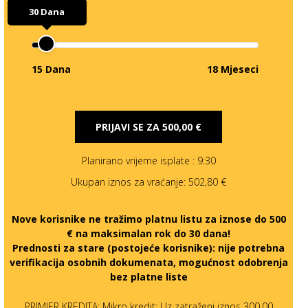
30 Dana
15 Dana
18 Mjeseci
PRIJAVI SE ZA
500,00 €
Planirano vrijeme isplate
: 9:30
Ukupan iznos za vraćanje:
502,80 €
Nove korisnike ne tražimo platnu listu za iznose do 500
€ na maksimalan rok do 30 dana!
Prednosti za stare (postojeće korisnike):
nije potrebna
verifikacija osobnih dokumenata, mogućnost odobrenja
bez platne liste
PRIMJER KREDITA: Mikro kredit: Uz zatraženi iznos 300,00