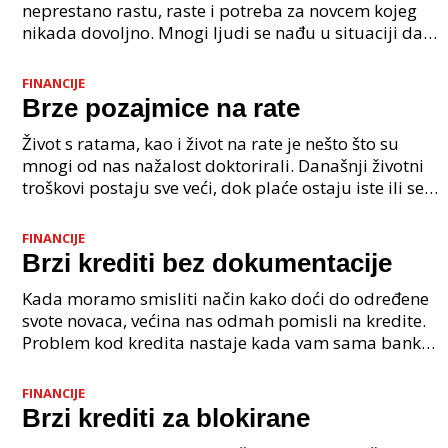
neprestano rastu, raste i potreba za novcem kojeg
nikada dovoljno. Mnogi ljudi se nađu u situaciji da
moraju podići manji kredit kako bi riješili svoje
postoje
FINANCIJE
Brze pozajmice na rate
Život s ratama, kao i život na rate je nešto što su
mnogi od nas nažalost doktorirali. Današnji životni
troškovi postaju sve veći, dok plaće ostaju iste ili se
radi krize čak i smanjuju, što mnoge od
FINANCIJE
Brzi krediti bez dokumentacije
Kada moramo smisliti način kako doći do određene
svote novaca, većina nas odmah pomisli na kredite.
Problem kod kredita nastaje kada vam sama banka
kaže da niste kreditno sposobni, ili ako jeste sigur
FINANCIJE
Brzi krediti za blokirane