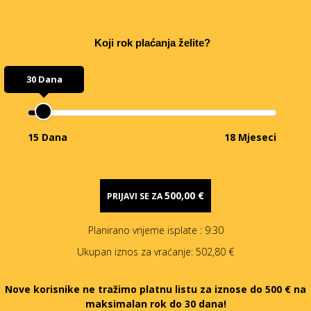
Koji rok plaćanja želite?
30 Dana
15 Dana
18 Mjeseci
500,00 €
PRIJAVI SE ZA
Planirano vrijeme isplate
: 9:30
Ukupan iznos za vraćanje:
502,80 €
Nove korisnike ne tražimo platnu listu za iznose do 500 € na
maksimalan rok do 30 dana!