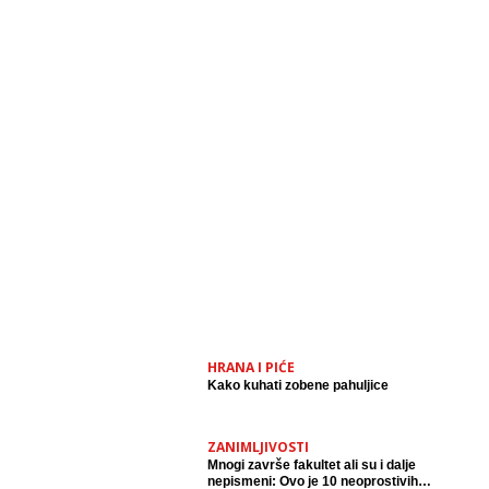
HRANA I PIĆE
Kako kuhati zobene pahuljice
ZANIMLJIVOSTI
Mnogi završe fakultet ali su i dalje
nepismeni: Ovo je 10 neoprostivih