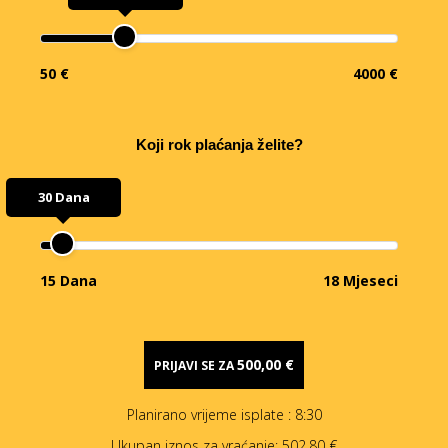
50 €
4000 €
Koji rok plaćanja želite?
30 Dana
15 Dana
18 Mjeseci
500,00 €
PRIJAVI SE ZA
Planirano vrijeme isplate
: 8:30
Ukupan iznos za vraćanje:
502,80 €