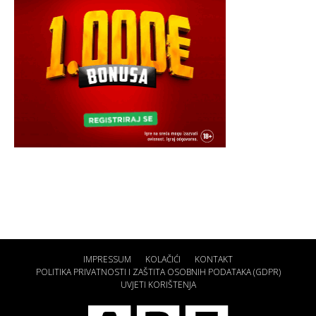
IMPRESSUM
KOLAČIĆI
KONTAKT
POLITIKA PRIVATNOSTI I ZAŠTITA OSOBNIH PODATAKA (GDPR)
UVJETI KORIŠTENJA