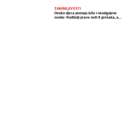
gramatičkih i pravopisnih grešaka
ZANIMLJIVOSTI
Ovako djeca postaju loše i neodgojene
osobe: Roditelji prave ovih 9 grešaka, a
jedna je najgora za djete