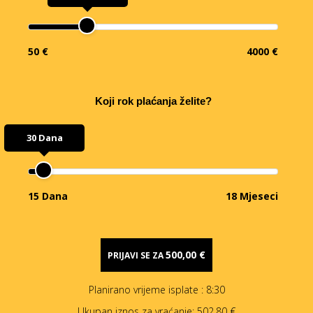
50 €
4000 €
Koji rok plaćanja želite?
30 Dana
15 Dana
18 Mjeseci
500,00 €
PRIJAVI SE ZA
Planirano vrijeme isplate
: 8:30
Ukupan iznos za vraćanje:
502,80 €