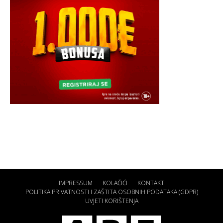
IMPRESSUM
KOLAČIĆI
KONTAKT
POLITIKA PRIVATNOSTI I ZAŠTITA OSOBNIH PODATAKA (GDPR)
UVJETI KORIŠTENJA