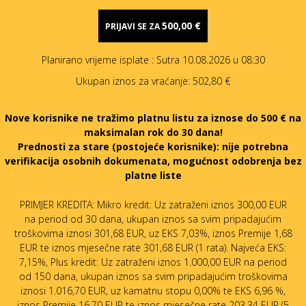
500,00 €
PRIJAVI SE ZA
Planirano vrijeme isplate
: Sutra 10.08.2026 u 08:30
Ukupan iznos za vraćanje:
502,80 €
Nove korisnike ne tražimo platnu listu za iznose do 500 € na
maksimalan rok do 30 dana!
Prednosti za stare (postojeće korisnike):
nije potrebna
verifikacija osobnih dokumenata, mogućnost odobrenja bez
platne liste
PRIMJER KREDITA: Mikro kredit: Uz zatraženi iznos 300,00 EUR
na period od 30 dana, ukupan iznos sa svim pripadajućim
troškovima iznosi 301,68 EUR, uz EKS 7,03%, iznos Premije 1,68
EUR te iznos mjesečne rate 301,68 EUR (1 rata). Najveća EKS:
7,15%, Plus kredit: Uz zatraženi iznos 1.000,00 EUR na period
od 150 dana, ukupan iznos sa svim pripadajućim troškovima
iznosi 1.016,70 EUR, uz kamatnu stopu 0,00% te EKS 6,96 %,
iznos Premije 16,70 EUR te iznos mjesečne rate 203,34 EUR (5