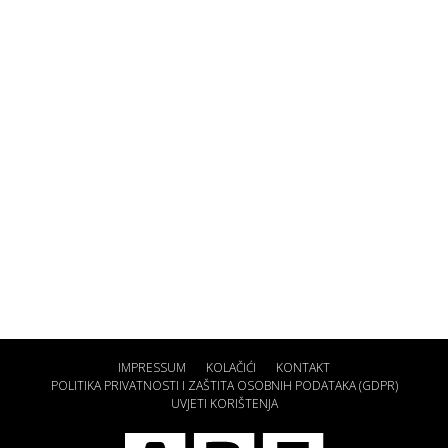
IMPRESSUM
KOLAČIĆI
KONTAKT
POLITIKA PRIVATNOSTI I ZAŠTITA OSOBNIH PODATAKA (GDPR)
UVJETI KORIŠTENJA