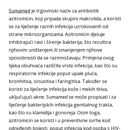
Sumamed
je trgovinski naziv za antibiotik
azitromicin, koji pripada skupini makrolida, a koristi
se za liječenje raznih infekcija uzrokovanih od
strane mikroorganizama. Azitromicin djeluje
inhibirajući rast i širenje bakterija, što rezultira
njihovim uništenjem ili smanjenjem njihove
sposobnosti da se razmnožavaju. Primjena ovog
lijeka obuhvaća različite vrste infekcija, kao što su
respiratorne infekcije poput upale pluća,
bronhitisa, sinusitisa i faringitisa. Također se
koristi za liječenje infekcija kože i mekih tkiva,
uključujući akne. Sumamed se može propisati i za
liječenje bakterijskih infekcija genitalnog trakta,
kao što su klamidija i gonoreja. Osim toga,
azitromicin se koristi i u preventivne svrhe kod
određenih bolesti, poput infekcija kod osoba s HIV-