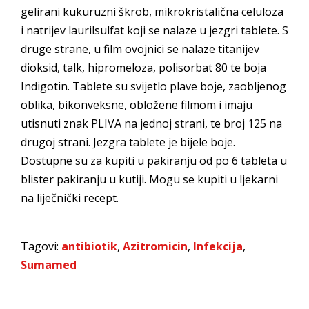
gelirani kukuruzni škrob, mikrokristalična celuloza
i natrijev laurilsulfat koji se nalaze u jezgri tablete. S
druge strane, u film ovojnici se nalaze titanijev
dioksid, talk, hipromeloza, polisorbat 80 te boja
Indigotin. Tablete su svijetlo plave boje, zaobljenog
oblika, bikonveksne, obložene filmom i imaju
utisnuti znak PLIVA na jednoj strani, te broj 125 na
drugoj strani. Jezgra tablete je bijele boje.
Dostupne su za kupiti u pakiranju od po 6 tableta u
blister pakiranju u kutiji. Mogu se kupiti u ljekarni
na liječnički recept.
Tagovi:
antibiotik
,
Azitromicin
,
Infekcija
,
Sumamed