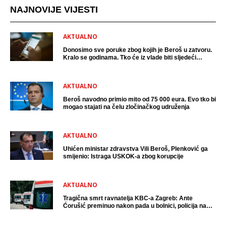
NAJNOVIJE VIJESTI
AKTUALNO
Donosimo sve poruke zbog kojih je Beroš u zatvoru.
Kralo se godinama. Tko će iz vlade biti sljedeći
uhićen?
AKTUALNO
Beroš navodno primio mito od 75 000 eura. Evo tko bi
mogao stajati na čelu zločinačkog udruženja
AKTUALNO
Uhićen ministar zdravstva Vili Beroš, Plenković ga
smijenio: Istraga USKOK-a zbog korupcije
AKTUALNO
Tragična smrt ravnatelja KBC-a Zagreb: Ante
Ćorušić preminuo nakon pada u bolnici, policija na
mjestu događaja