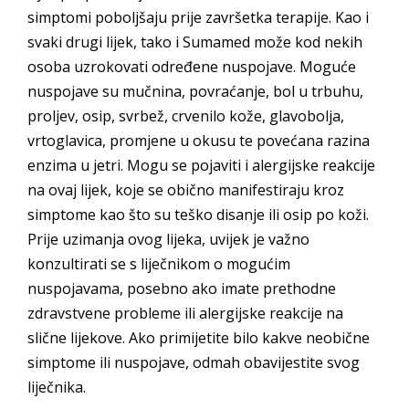
simptomi poboljšaju prije završetka terapije. Kao i
svaki drugi lijek, tako i Sumamed može kod nekih
osoba uzrokovati određene nuspojave. Moguće
nuspojave su mučnina, povraćanje, bol u trbuhu,
proljev, osip, svrbež, crvenilo kože, glavobolja,
vrtoglavica, promjene u okusu te povećana razina
enzima u jetri. Mogu se pojaviti i alergijske reakcije
na ovaj lijek, koje se obično manifestiraju kroz
simptome kao što su teško disanje ili osip po koži.
Prije uzimanja ovog lijeka, uvijek je važno
konzultirati se s liječnikom o mogućim
nuspojavama, posebno ako imate prethodne
zdravstvene probleme ili alergijske reakcije na
slične lijekove. Ako primijetite bilo kakve neobične
simptome ili nuspojave, odmah obavijestite svog
liječnika.