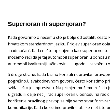
Superioran ili superijoran?
Kada govorimo o nečemu što je bolje od ostalih, često k
hrvatskom standardnom jeziku. Pridjev superioran dolazi o
"nadmoćan". Kada nešto opisujemo kao superiorno, to zna
možemo reći da je taj automobil superioran u odnosu na 
automobil kvalitetniji, učinkovitiji ili ugodniji za vožnju o
S druge strane, kada bismo koristili nepravilan pravopis
pogrešno.U svakodnevnom govoru, često koristimo prid
sviđa ili što je impresivno. Na primjer, možemo reći da
u gradu ili da je nečiji rad superioran u odnosu na ra
korištenje pravilnog pravopisa nije samo stvar formiranja
komunikacije. Kada koristimo pravilne oblike riječi, to