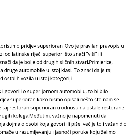
oristimo pridjev superioran. Ovo je pravilan pravopis u
d latinske riječi superior, što znači "viši" ili
či da je bolje od drugih sličnih stvari.Primjerice,
druge automobile u istoj klasi. To znači da je taj
d ostalih vozila u istoj kategoriji.
 i govorili o superijornom automobilu, to bi bilo
jev superioran kako bismo opisali nešto što nam se
 je taj restoran superioran u odnosu na ostale restorane
d drugih kolega.Međutim, važno je napomenuti da
 dojma o osobi koja govori ili piše, već je to i važan dio
 pomaže u razumijevanju i jasnoći poruke koju želimo