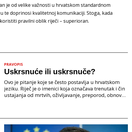
oran je od velike važnosti u hrvatskom standardnom
 te doprinosi kvalitetnoj komunikaciji. Stoga, kada
ristiti pravilni oblik riječi – superioran.
PRAVOPIS
Uskrsnuće ili uskrsnuče?
Ovo je pitanje koje se često postavlja u hrvatskom
jeziku. Riječ je o imenici koja označava trenutak i čin
ustajanja od mrtvih, oživljavanje, preporod, obnovu.
Iako su oba oblika u širokoj upotrebi, p