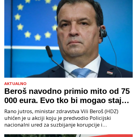
AKTUALNO
Beroš navodno primio mito od 75
000 eura. Evo tko bi mogao stajati
na čelu zločinačkog udruženja
Rano jutros, ministar zdravstva Vili Beroš (HDZ)
uhićen je u akciji koju je predvodio Policijski
nacionalni ured za suzbijanje korupcije i
organiziranog kriminaliteta (PNUSKOK). Prema