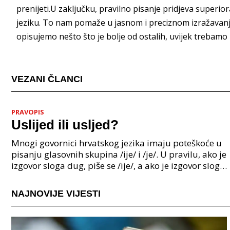
prenijeti.U zaključku, pravilno pisanje pridjeva superi
jeziku. To nam pomaže u jasnom i preciznom izražavanju
opisujemo nešto što je bolje od ostalih, uvijek trebamo ko
VEZANI ČLANCI
PRAVOPIS
Uslijed ili usljed?
Mnogi govornici hrvatskog jezika imaju poteškoće u
pisanju glasovnih skupina /ije/ i /je/. U pravilu, ako je
izgovor sloga dug, piše se /ije/, a ako je izgovor sloga
kratak, piše se /je/. Međutim, pos
NAJNOVIJE VIJESTI