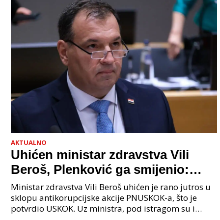
AKTUALNO
Uhićen ministar zdravstva Vili
Beroš, Plenković ga smijenio:
Istraga USKOK-a zbog korupcije
Ministar zdravstva Vili Beroš uhićen je rano jutros u
sklopu antikorupcijske akcije PNUSKOK-a, što je
potvrdio USKOK. Uz ministra, pod istragom su i
nekoliko visokopozicioniranih liječnika, uključujuć