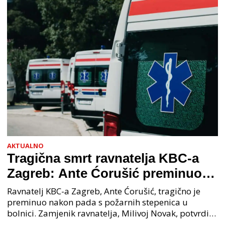
priopćenju USKOK
AKTUALNO
Tragična smrt ravnatelja KBC-a
Zagreb: Ante Ćorušić preminuo
nakon pada u bolnici, policija na
Ravnatelj KBC-a Zagreb, Ante Ćorušić, tragično je
mjestu događaja
preminuo nakon pada s požarnih stepenica u
bolnici. Zamjenik ravnatelja, Milivoj Novak, potvrdio
je tužnu vijest o smrti svog kolege. Ministar zdravs