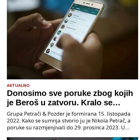
AKTUALNO
Donosimo sve poruke zbog kojih
je Beroš u zatvoru. Kralo se
godinama. Tko će iz vlade biti
Grupa Petrači & Pozder je formirana 15. listopada
sljedeći uhićen?
2022. Kako se sumnja stvorio ju je Nikola Petrač, a
poruke su razmjenjivali do 29. prosinca 2023. U
grupi je bilo 4 osobe: jedan je bio "Tata", drugi