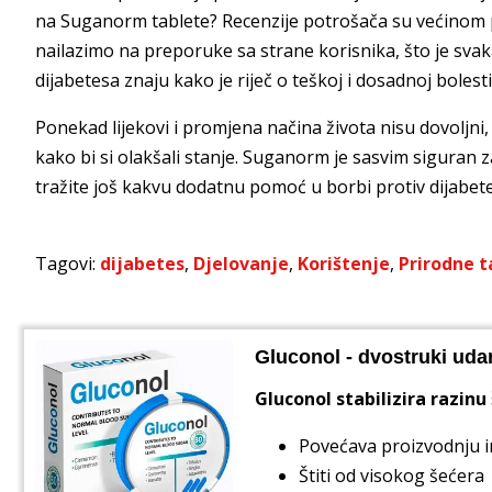
na Suganorm tablete? Recenzije potrošača su većinom
nailazimo na preporuke sa strane korisnika, što je sva
dijabetesa znaju kako je riječ o teškoj i dosadnoj bolest
Ponekad lijekovi i promjena načina života nisu dovoljni
kako bi si olakšali stanje. Suganorm je sasvim siguran za
tražite još kakvu dodatnu pomoć u borbi protiv dijabet
Tagovi:
dijabetes
,
Djelovanje
,
Korištenje
,
Prirodne t
Gluconol - dvostruki udar
Gluconol stabilizira razinu
Povećava proizvodnju i
Štiti od visokog šećera