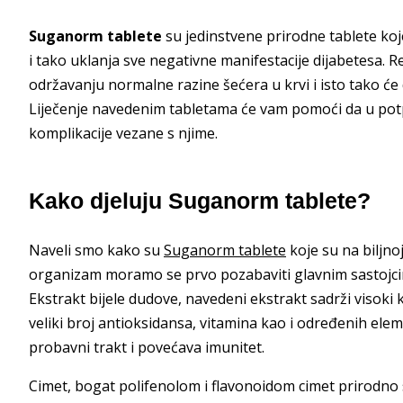
Suganorm tablete
su jedinstvene prirodne tablete ko
i tako uklanja sve negativne manifestacije dijabetesa.
održavanju normalne razine šećera u krvi i isto tako ć
Liječenje navedenim tabletama će vam pomoći da u potpun
komplikacije vezane s njime.
Kako djeluju Suganorm tablete?
Naveli smo kako su
Suganorm tablete
koje su na biljno
organizam moramo se prvo pozabaviti glavnim sastojcim
Ekstrakt bijele dudove, navedeni ekstrakt sadrži visoki 
veliki broj antioksidansa, vitamina kao i određenih ele
probavni trakt i povećava imunitet.
Cimet, bogat polifenolom i flavonoidom cimet prirodno sn