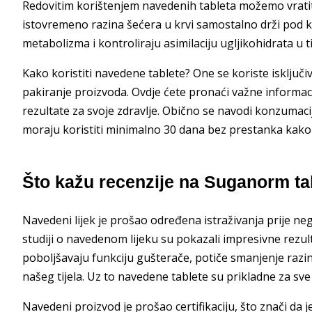
Redovitim korištenjem navedenih tableta možemo vratiti
istovremeno razina šećera u krvi samostalno drži pod 
metabolizma i kontroliraju asimilaciju ugljikohidrata u ti
Kako koristiti navedene tablete? One se koriste isklju
pakiranje proizvoda. Ovdje ćete pronaći važne informa
rezultate za svoje zdravlje. Obično se navodi konzumac
moraju koristiti minimalno 30 dana bez prestanka kako 
Što kažu recenzije na Suganorm ta
Navedeni lijek je prošao određena istraživanja prije nego 
studiji o navedenom lijeku su pokazali impresivne rezult
poboljšavaju funkciju gušterače, potiče smanjenje razin
našeg tijela. Uz to navedene tablete su prikladne za sve b
Navedeni proizvod je prošao certifikaciju, što znači da j