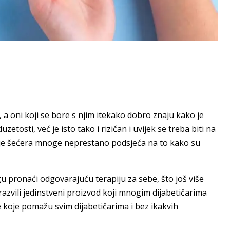
 a oni koji se bore s njim itekako dobro znaju kako je
tosti, već je isto tako i rizičan i uvijek se treba biti na
nje šećera mnoge neprestano podsjeća na to kako su
gu pronaći odgovarajuću terapiju za sebe, što još više
zvili jedinstveni proizvod koji mnogim dijabetičarima
 koje pomažu svim dijabetičarima i bez ikakvih