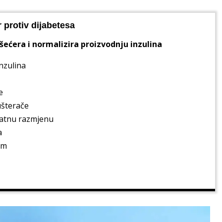
 protiv dijabetesa
 šećera i normalizira proizvodnju inzulina
nzulina
e
ušterače
ratnu razmjenu
a
am