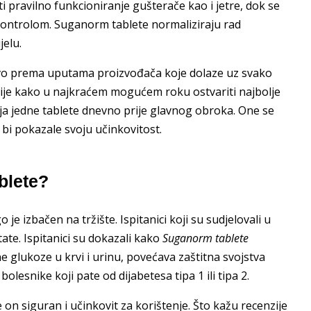
 pravilno funkcioniranje gušterače kao i jetre, dok se
kontrolom. Suganorm tablete normaliziraju rad
jelu.
čivo prema uputama proizvođača koje dolaze uz svako
cije kako u najkraćem mogućem roku ostvariti najbolje
ija jedne tablete dnevno prije glavnog obroka. One se
bi pokazale svoju učinkovitost.
blete?
je izbačen na tržište. Ispitanici koji su sudjelovali u
ate. Ispitanici su dokazali kako
Suganorm tablete
e glukoze u krvi i urinu, povećava zaštitna svojstva
olesnike koji pate od dijabetesa tipa 1 ili tipa 2.
e on siguran i učinkovit za korištenje. Što kažu recenzije