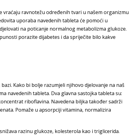
je vraćaju ravnotežu određenih tvari u našem organizmu
 Redovita uporaba navedenih tableta će pomoći u
e djelovati na poticanje normalnog metabolizma glukoze.
osti porazite dijabetes i da spriječite bilo kakve
j bazi. Kako bi bolje razumjeli njihovo djelovanje na naš
a navedenih tableta. Dva glavna sastojka tableta su:
koncentrat riboflavina. Navedena biljka također sadrži
menata. Pomaže u apsorpciji vitamina, normalizira
ižava razinu glukoze, kolesterola kao i triglicerida.