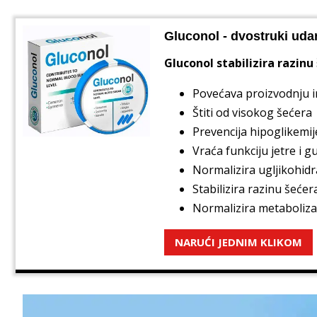
Gluconol - dvostruki udar
Gluconol stabilizira razinu
Povećava proizvodnju i
Štiti od visokog šećera
Prevencija hipoglikemij
Vraća funkciju jetre i g
Normalizira ugljikohid
Stabilizira razinu šećer
Normalizira metaboliz
NARUĆI JEDNIM KLIKOM