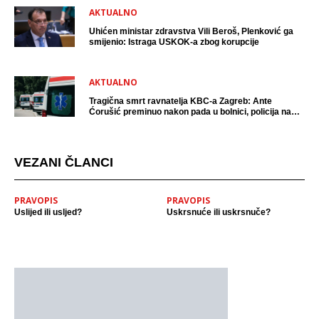
AKTUALNO
Uhićen ministar zdravstva Vili Beroš, Plenković ga
smijenio: Istraga USKOK-a zbog korupcije
AKTUALNO
Tragična smrt ravnatelja KBC-a Zagreb: Ante
Ćorušić preminuo nakon pada u bolnici, policija na
mjestu događaja
VEZANI ČLANCI
PRAVOPIS
PRAVOPIS
Uslijed ili usljed?
Uskrsnuće ili uskrsnuče?