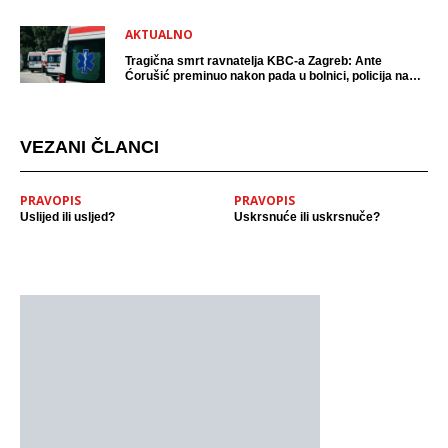
AKTUALNO
Tragična smrt ravnatelja KBC-a Zagreb: Ante
Ćorušić preminuo nakon pada u bolnici, policija na
mjestu događaja
VEZANI ČLANCI
PRAVOPIS
PRAVOPIS
Uslijed ili usljed?
Uskrsnuće ili uskrsnuče?