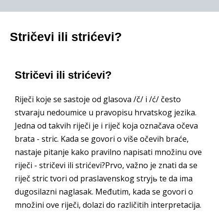
Stričevi ili strićevi?
Stričevi ili strićevi?
Riječi koje se sastoje od glasova /č/ i /ć/ često
stvaraju nedoumice u pravopisu hrvatskog jezika.
Jedna od takvih riječi je i riječ koja označava očeva
brata - stric. Kada se govori o više očevih braće,
nastaje pitanje kako pravilno napisati množinu ove
riječi - stričevi ili strićevi?Prvo, važno je znati da se
riječ stric tvori od praslavenskog stryjь te da ima
dugosilazni naglasak. Međutim, kada se govori o
množini ove riječi, dolazi do različitih interpretacija.