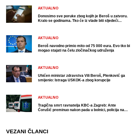
AKTUALNO
Donosimo sve poruke zbog kojih je Beroš u zatvoru.
Kralo se godinama. Tko će iz vlade biti sljedeći
uhićen?
AKTUALNO
Beroš navodno primio mito od 75 000 eura. Evo tko bi
mogao stajati na čelu zločinačkog udruženja
AKTUALNO
Uhićen ministar zdravstva Vili Beroš, Plenković ga
smijenio: Istraga USKOK-a zbog korupcije
AKTUALNO
Tragična smrt ravnatelja KBC-a Zagreb: Ante
Ćorušić preminuo nakon pada u bolnici, policija na
mjestu događaja
VEZANI ČLANCI