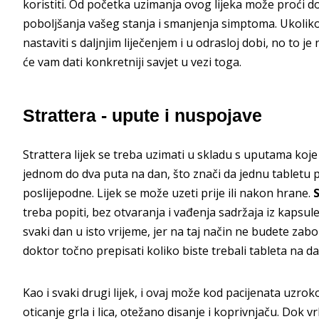
koristiti. Od početka uzimanja ovog lijeka može proći d
poboljšanja vašeg stanja i smanjenja simptoma. Ukoliko d
nastaviti s daljnjim liječenjem i u odrasloj dobi, no to j
će vam dati konkretniji savjet u vezi toga.
Strattera - upute i nuspojave
Strattera lijek se treba uzimati u skladu s uputama koj
jednom do dva puta na dan, što znači da jednu tabletu p
poslijepodne. Lijek se može uzeti prije ili nakon hrane.
treba popiti, bez otvaranja i vađenja sadržaja iz kapsul
svaki dan u isto vrijeme, jer na taj način ne budete zabo
doktor točno prepisati koliko biste trebali tableta na da
Kao i svaki drugi lijek, i ovaj može kod pacijenata uzr
oticanje grla i lica, otežano disanje i koprivnjaču. Dok v