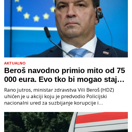
AKTUALNO
Beroš navodno primio mito od 75
000 eura. Evo tko bi mogao stajati
na čelu zločinačkog udruženja
Rano jutros, ministar zdravstva Vili Beroš (HDZ)
uhićen je u akciji koju je predvodio Policijski
nacionalni ured za suzbijanje korupcije i
organiziranog kriminaliteta (PNUSKOK). Prema
priopćenju USKOK