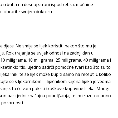
a trbuha na desnoj strani ispod rebra, mučnine
e obratite svojem doktoru.
 djece. Ne smije se lijek koristiti nakon što mu je
u. Rok trajanja se uvijek odnosi na zadnji dan u
10 miligrama, 18 miligrama, 25 miligrama, 40 miligrama i
oksetinklortid, ujedno sadrži pomoćne tvari kao što su to
 ljekarnik, te se lijek može kupiti samo na recept. Ukoliko
jte se s ljekarnikom ili liječnikom. Cijena lijeka je veoma
nje, to će vam pokriti troškove kupovine lijeka. Mnogi
i nakon par tjedni značajna poboljšanja, te im izuzetno puno
pozornosti.