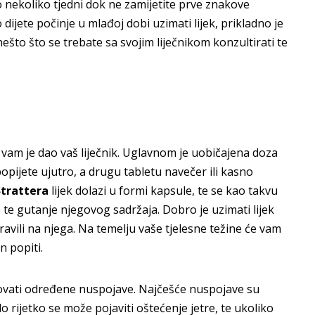
o nekoliko tjedni dok ne zamijetite prve znakove
ijete počinje u mlađoj dobi uzimati lijek, prikladno je
e nešto što se trebate sa svojim liječnikom konzultirati te
e vam je dao vaš liječnik. Uglavnom je uobičajena doza
opijete ujutro, a drugu tabletu navečer ili kasno
Strattera
lijek dolazi u formi kapsule, te se kao takvu
e te gutanje njegovog sadržaja. Dobro je uzimati lijek
ravili na njega. Na temelju vaše tjelesne težine će vam
n popiti.
okovati određene nuspojave. Najčešće nuspojave su
rlo rijetko se može pojaviti oštećenje jetre, te ukoliko