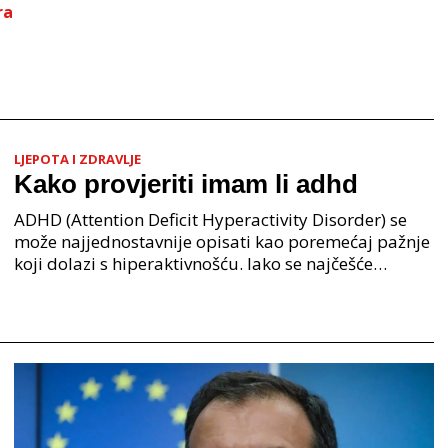
ra
LJEPOTA I ZDRAVLJE
Kako provjeriti imam li adhd
ADHD (Attention Deficit Hyperactivity Disorder) se
može najjednostavnije opisati kao poremećaj pažnje
koji dolazi s hiperaktivnošću. Iako se najčešće
prepoznaje kod školske djece, ovaj poremećaj sve j