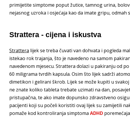
primijetite simptome poput žutice, tamnog urina, bolov
nejasnog uzroka i osjećaja kao da imate gripu, odmah s
Strattera - cijena i iskustva
Strattera
lijek se treba čuvati van dohvata i pogleda male
istekao rok trajanja, što je navedeno na samom pakiranj
navedenom mjesecu. Strattera dolazi u pakiranju od po 
60 miligrama tvrdih kapsula. Osim što lijek sadrži atom
dimetikon i gelirani škrob. Lijek se može kupiti u svakoj
ne znate koliko tableta trebate uzimati na dan, posavjetu
pristupačna, te ako imate dopunsko zdravstveno osigura
pacijenti koji su počeli koristiti ovaj lijek su zamijetil
pomaže kod kontroliranja simptoma
ADHD
poremećaja 