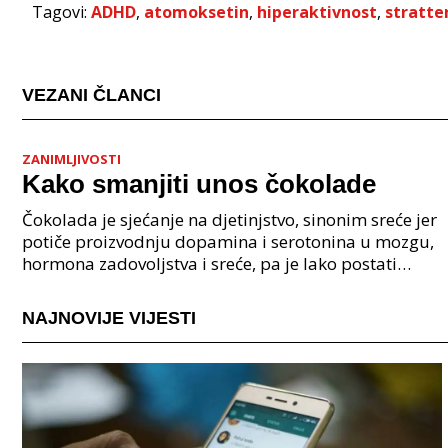
Tagovi:
ADHD
,
atomoksetin
,
hiperaktivnost
,
stratte
VEZANI ČLANCI
ZANIMLJIVOSTI
Kako smanjiti unos čokolade
Čokolada je sjećanje na djetinjstvo, sinonim sreće jer
potiče proizvodnju dopamina i serotonina u mozgu,
hormona zadovoljstva i sreće, pa je lako postati
ovisnik o čokoladi. Poznajete li koga tko može
NAJNOVIJE VIJESTI