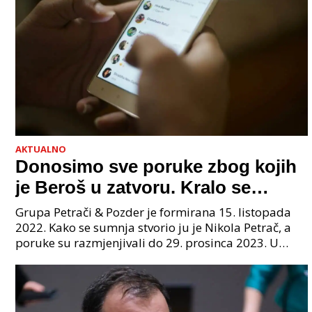
AKTUALNO
Donosimo sve poruke zbog kojih
je Beroš u zatvoru. Kralo se
godinama. Tko će iz vlade biti
Grupa Petrači & Pozder je formirana 15. listopada
sljedeći uhićen?
2022. Kako se sumnja stvorio ju je Nikola Petrač, a
poruke su razmjenjivali do 29. prosinca 2023. U
grupi je bilo 4 osobe: jedan je bio "Tata", drugi