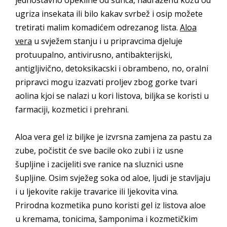
jednostavno opekline od sunca, nadraženu kožu od
ugriza insekata ili bilo kakav svrbež i osip možete
tretirati malim komadićem odrezanog lista.
Aloa
vera
u svježem stanju i u pripravcima djeluje
protuupalno, antivirusno, antibakterijski,
antigljivično, detoksikacski i obrambeno, no, oralni
pripravci mogu izazvati proljev zbog gorke tvari
aolina kjoi se nalazi u kori listova, biljka se koristi u
farmaciji, kozmetici i prehrani.
Aloa vera gel iz biljke je izvrsna zamjena za pastu za
zube, počistit će sve bacile oko zubi i iz usne
šupljine i zacijeliti sve ranice na sluznici usne
šupljine. Osim svježeg soka od aloe, ljudi je stavljaju
i u ljekovite rakije travarice ili ljekovita vina.
Prirodna kozmetika puno koristi gel iz listova aloe
u kremama, tonicima, šamponima i kozmetičkim