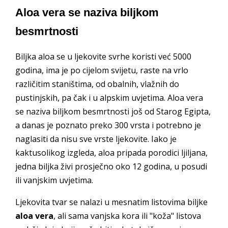
Aloa vera se naziva biljkom
besmrtnosti
Biljka aloa se u ljekovite svrhe koristi već 5000
godina, ima je po cijelom svijetu, raste na vrlo
različitim staništima, od obalnih, vlažnih do
pustinjskih, pa čak i u alpskim uvjetima. Aloa vera
se naziva biljkom besmrtnosti još od Starog Egipta,
a danas je poznato preko 300 vrsta i potrebno je
naglasiti da nisu sve vrste ljekovite. Iako je
kaktusolikog izgleda, aloa pripada porodici ljiljana,
jedna biljka živi prosječno oko 12 godina, u posudi
ili vanjskim uvjetima.
Ljekovita tvar se nalazi u mesnatim listovima biljke
aloa vera
, ali sama vanjska kora ili "koža" listova