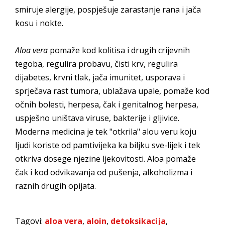
smiruje alergije, pospješuje zarastanje rana i jača
kosu i nokte.
Aloa vera
pomaže kod kolitisa i drugih crijevnih
tegoba, regulira probavu, čisti krv, regulira
dijabetes, krvni tlak, jača imunitet, usporava i
sprječava rast tumora, ublažava upale, pomaže kod
očnih bolesti, herpesa, čak i genitalnog herpesa,
uspješno uništava viruse, bakterije i gljivice.
Moderna medicina je tek "otkrila" alou veru koju
ljudi koriste od pamtivijeka ka biljku sve-lijek i tek
otkriva dosege njezine ljekovitosti. Aloa pomaže
čak i kod odvikavanja od pušenja, alkoholizma i
raznih drugih opijata.
Tagovi:
aloa vera
,
aloin
,
detoksikacija
,