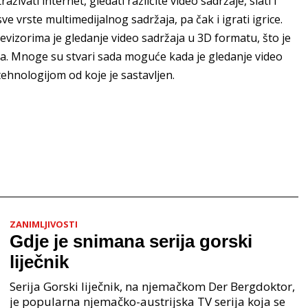
živati internet, gledati različite video sadržaje, slati i
ve vrste multimedijalnog sadržaja, pa čak i igrati igrice.
vizorima je gledanje video sadržaja u 3D formatu, što je
aja. Mnoge su stvari sada moguće kada je gledanje video
tehnologijom od koje je sastavljen.
ZANIMLJIVOSTI
Gdje je snimana serija gorski
liječnik
Serija Gorski liječnik, na njemačkom Der Bergdoktor,
je popularna njemačko-austrijska TV serija koja se