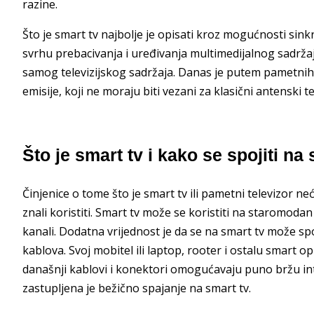
razine.
Što je smart tv najbolje je opisati kroz mogućnosti sink
svrhu prebacivanja i uređivanja multimedijalnog sadržaj
samog televizijskog sadržaja. Danas je putem pametnih t
emisije, koji ne moraju biti vezani za klasični antenski t
Što je smart tv i kako se spojiti na 
Činjenice o tome što je smart tv ili pametni televizor n
znali koristiti. Smart tv može se koristiti na staromodan 
kanali. Dodatna vrijednost je da se na smart tv može spo
kablova. Svoj mobitel ili laptop, rooter i ostalu smart 
današnji kablovi i konektori omogućavaju puno bržu inte
zastupljena je bežično spajanje na smart tv.