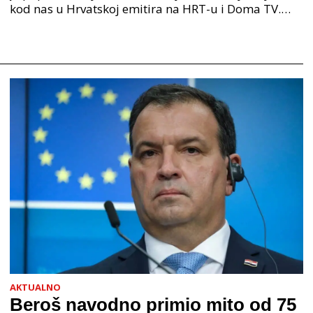
kod nas u Hrvatskoj emitira na HRT-u i Doma TV.
Serija je premijerno prikazana 2008. godine, a o
AKTUALNO
Beroš navodno primio mito od 75