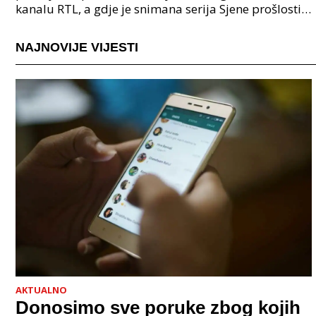
kanalu RTL, a gdje je snimana serija Sjene prošlosti
je većinski u Zagrebu. Ova serija predstavlja adap
NAJNOVIJE VIJESTI
AKTUALNO
Donosimo sve poruke zbog kojih