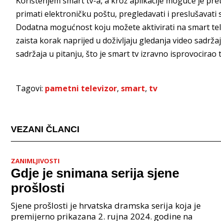
Korištenjem smart tv-a, a kroz aplikacije moguće je pretra
primati elektroničku poštu, pregledavati i preslušavati s
Dodatna mogućnost koju možete aktivirati na smart tele
zaista korak naprijed u doživljaju gledanja video sadrž
sadržaja u pitanju, što je smart tv izravno isprovocirao 
Tagovi:
pametni televizor
,
smart
,
tv
VEZANI ČLANCI
ZANIMLJIVOSTI
Gdje je snimana serija sjene
prošlosti
Sjene prošlosti je hrvatska dramska serija koja je
premijerno prikazana 2. rujna 2024. godine na