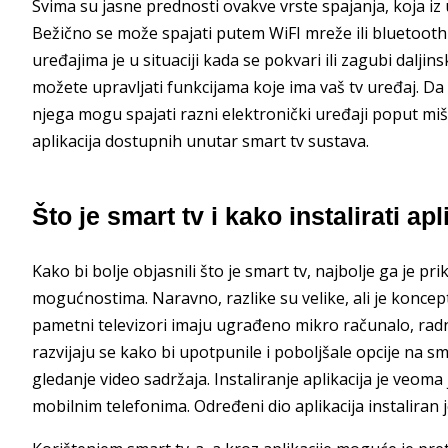
Svima su jasne prednosti ovakve vrste spajanja, koja i
Bežično se može spajati putem WiFI mreže ili bluetooth 
uređajima je u situaciji kada se pokvari ili zagubi dalj
možete upravljati funkcijama koje ima vaš tv uređaj. Da b
njega mogu spajati razni elektronički uređaji poput miš
aplikacija dostupnih unutar smart tv sustava.
Što je smart tv i kako instalirati apl
Kako bi bolje objasnili što je smart tv, najbolje ga je p
mogućnostima. Naravno, razlike su velike, ali je koncept
pametni televizori imaju ugrađeno mikro računalo, radnu
razvijaju se kako bi upotpunile i poboljšale opcije na s
gledanje video sadržaja. Instaliranje aplikacija je veoma
mobilnim telefonima. Određeni dio aplikacija instaliran j