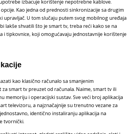
z upotrebe izbacuje korištenje nepotrebne kablove.
opcije. Kao jedna od prednosti sinkronizacije sa drugim
inski upravljač. U tom slučaju putem svog mobilnog uređaja
i lakše shvatili što je smart tv, treba reći kako se na
a i tipkovnice, koji omogućavaju jednostavnije korištenje
ikacije
rikazati kao klasično računalo sa smanjenim
 za smart tv preuzet od računala. Naime, smart tv ili
 memoriju i operacijski sustav. Sve veći broj aplikacija
mart televizoru, a najznačajnije su trenutno vezane za
 jednostavno, identično instaliranju aplikacija na
e tvornički.