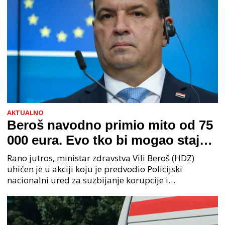
AKTUALNO
Beroš navodno primio mito od 75
000 eura. Evo tko bi mogao stajati
na čelu zločinačkog udruženja
Rano jutros, ministar zdravstva Vili Beroš (HDZ)
uhićen je u akciji koju je predvodio Policijski
nacionalni ured za suzbijanje korupcije i
organiziranog kriminaliteta (PNUSKOK). Prema
priopćenju USKOK