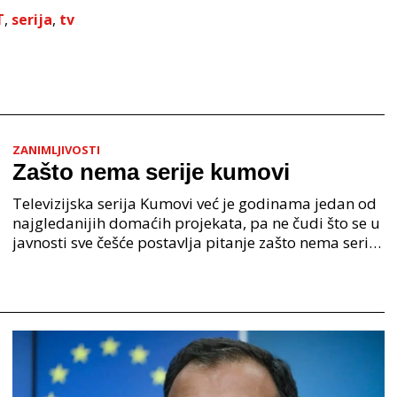
T
,
serija
,
tv
ZANIMLJIVOSTI
Zašto nema serije kumovi
Televizijska serija Kumovi već je godinama jedan od
najgledanijih domaćih projekata, pa ne čudi što se u
javnosti sve češće postavlja pitanje zašto nema serije
kumovi. Riječ je o humoristično-dramskoj