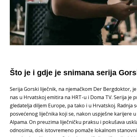
Što je i gdje je snimana serija Gors
Serija Gorski liječnik, na njemačkom Der Bergdoktor, j
nas u Hrvatskoj emitira na HRT-u i Doma TV. Serija je p
gledatelja diljem Europe, pa tako i u Hrvatskoj. Radnja s
posvećenog liječnika koji se, nakon uspješne karijere u
Alpama. On preuzima liječničku praksu i pokušava usklad
odnosima, dok istovremeno pomaže lokalnom stanovništv