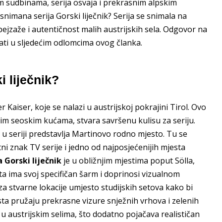
m sudbinama, serija osvaja i prekrasnim alpskim
 snimana serija Gorski liječnik? Serija se snimala na
ejzaže i autentičnost malih austrijskih sela. Odgovor na
ati u sljedećim odlomcima ovog članka.
i liječnik?
r Kaiser, koje se nalazi u austrijskoj pokrajini Tirol. Ovo
nim seoskim kućama, stvara savršenu kulisu za seriju.
 u seriji predstavlja Martinovo rodno mjesto. Tu se
tni znak TV serije i jedno od najposjećenijih mjesta
 Gorski liječnik
je u obližnjim mjestima poput Sölla,
a ima svoj specifičan šarm i doprinosi vizualnom
za stvarne lokacije umjesto studijskih setova kako bi
ta pružaju prekrasne vizure snježnih vrhova i zelenih
t u austrijskim selima, što dodatno pojačava realističan