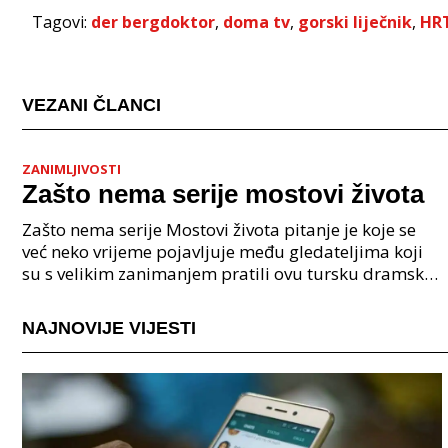
Tagovi:
der bergdoktor
,
doma tv
,
gorski liječnik
,
HR
VEZANI ČLANCI
ZANIMLJIVOSTI
Zašto nema serije mostovi života
Zašto nema serije Mostovi života pitanje je koje se
već neko vrijeme pojavljuje među gledateljima koji
su s velikim zanimanjem pratili ovu tursku dramsku
seriju. Serija Mostovi života od samog početka
NAJNOVIJE VIJESTI