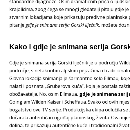
standardne dijagnoze. Osim dramatičnih priča o ljudski
krajolicima, zbog čega se mnogi gledatelji pitaju gdje je
stvarnim lokacijama koje prikazuju predivne planinske p
pitanje
gdje je snimana serija Gorski liječnik
, možete dozn
Kako i gdje je snimana serija Gorsk
Gdje je snimana serija Gorski liječnik je u području Wilde
područje, s netaknutim alpskim pejzažima i tradicional
Glavna lokacija snimanja je šarmantno selo Ellmau, koje
nalazi i poznata „Gruberova kuća“, koja je postala zašti
obožavatelja. No, osim Ellmaua,
gdje je snimana serija
Going am Wilden Kaiser i Scheffaua. Svako od ovih mjest
bogatstvu ove TV serije. Produkcijska ekipa odlučila se 
dočarala autentičan ugođaj planinskog života. Ova mjes
dolina, te prikazuju autentične kuće i tradicionalni živo