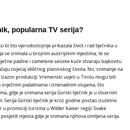
nik, popularna TV serija?
o bi što vjerodostojnije prikazala život i rad liječnika u
ija se snimala u brojnim austrijskim mjestima, te se
snježne padine i zametene seoske kuće stvaraju bajkovitu
užaju osjećaj idiličnog planinskog života. No, snimanje na
izazov produkciji. Vremenski uvjeti u Tirolu mogu biti
 snježnim padalinama i iznenadnim olujama, što
ima, gdje je snimana serija Gorski liječnik je u stvarnim
ran. Serija Gorski liječnik je kroz godine postao izuzetno
 u promociji turizma u Wilder Kaiser regiji. Svake
posjetili mjesta gdje je snimana njihova omiljena serija.