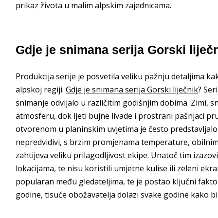
prikaz života u malim alpskim zajednicama.
Gdje je snimana serija Gorski liječ
Produkcija serije je posvetila veliku pažnju detaljima kak
alpskoj regiji.
Gdje je snimana serija Gorski liječnik
? Ser
snimanje odvijalo u različitim godišnjim dobima. Zimi, 
atmosferu, dok ljeti bujne livade i prostrani pašnjaci pr
otvorenom u planinskim uvjetima je često predstavljalo 
nepredvidivi, s brzim promjenama temperature, obilnim
zahtijeva veliku prilagodljivost ekipe. Unatoč tim izazov
lokacijama, te nisu koristili umjetne kulise ili zeleni ek
popularan među gledateljima, te je postao ključni faktor
godine, tisuće obožavatelja dolazi svake godine kako bi 