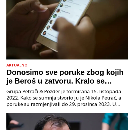
AKTUALNO
Donosimo sve poruke zbog kojih
je Beroš u zatvoru. Kralo se
godinama. Tko će iz vlade biti
Grupa Petrači & Pozder je formirana 15. listopada
sljedeći uhićen?
2022. Kako se sumnja stvorio ju je Nikola Petrač, a
poruke su razmjenjivali do 29. prosinca 2023. U
grupi je bilo 4 osobe: jedan je bio "Tata", drugi