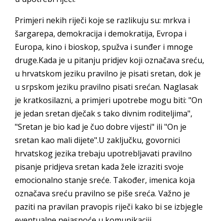
Primjeri nekih riječi koje se razlikuju su: mrkva i
šargarepa, demokracija i demokratija, Evropa i
Europa, kino i bioskop, spužva i sunđer i mnoge
druge.Kada je u pitanju pridjev koji označava sreću,
u hrvatskom jeziku pravilno je pisati sretan, dok je
u srpskom jeziku pravilno pisati srećan. Naglasak
je kratkosilazni, a primjeri upotrebe mogu biti: "On
je jedan sretan dječak s tako divnim roditeljima",
"Sretan je bio kad je čuo dobre vijesti" ili "On je
sretan kao mali dijete".U zaključku, govornici
hrvatskog jezika trebaju upotrebljavati pravilno
pisanje pridjeva sretan kada žele izraziti svoje
emocionalno stanje sreće. Također, imenica koja
označava sreću pravilno se piše sreća. Važno je
paziti na pravilan pravopis riječi kako bi se izbjegle
eventualne nejasnoće u komunikaciji.