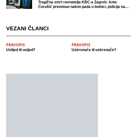
Tragična smrt ravnatelja KBC-a Zagreb: Ante
Ćorušić preminuo nakon pada u bolnici, policija na
mjestu događaja
VEZANI ČLANCI
PRAVOPIS
PRAVOPIS
Uslijed ili usljed?
Uskrsnuće ili uskrsnuče?