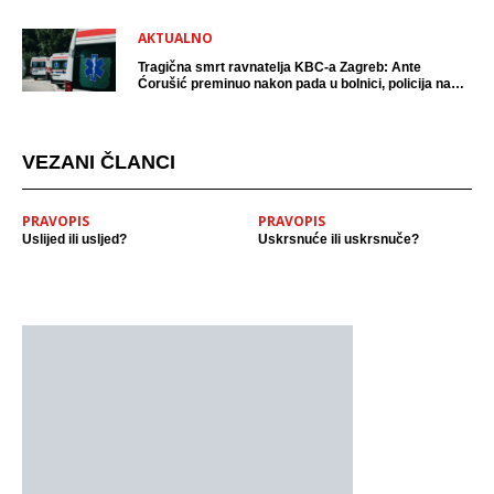
AKTUALNO
Tragična smrt ravnatelja KBC-a Zagreb: Ante
Ćorušić preminuo nakon pada u bolnici, policija na
mjestu događaja
VEZANI ČLANCI
PRAVOPIS
PRAVOPIS
Uslijed ili usljed?
Uskrsnuće ili uskrsnuče?