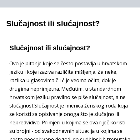
Slučajnost ili slućajnost?
Slučajnost ili slućajnost?
Ovo je pitanje koje se često postavlja u hrvatskom
jeziku i koje izaziva različita mišljenja. Za neke,
razlika u glasovima č i ć je veoma očita, dok je
drugima neprimjetna. Međutim, u standardnom
hrvatskom jeziku pravilno se piše slučajnost, a ne
slućajnost.Slučajnost je imenica ženskog roda koja
se koristi za opisivanje onoga što je slučajno ili
nepredvidivo. Primjeri u kojima se ova riječ koristi
su brojni - od svakodnevnih situacija u kojima se
nešto neočekivano dogodi do sudbinskih trenutaka