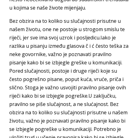
u kojima se naše živote mijenjaju.
Bez obzira na to koliko su slučajnosti prisutne u
našem životu, one ne postoje u strogom smislu te
riječi, jer sve ima svoj uzrok i posljedicu.Iako je
razlika u pisanju između glasova č i ć često teška za
neke govornike, važno je poznavati pravilno
pisanje kako bi se izbjegle greške u komunikaciji.
Pored slučajnosti, postoje i druge riječi koje su
često pogrešno pisane, poput kuća, vruće, priča i
slično. Stoga je važno usvojiti pravilno pisanje ovih
riječi kako bi se izbjegle pogreške.U zaključku,
pravilno se piše slučajnost, a ne slućajnost. Bez
obzira na to koliko su slučajnosti prisutne u našem
životu, važno je poznavati pravilno pisanje kako bi
se izbjegle pogreške u komunikaciji. Potrebno je
uložiti trud u učenje pravopisa kako bi se izbjegle