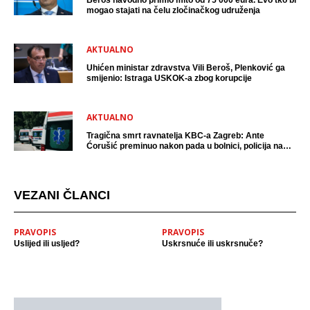
Beroš navodno primio mito od 75 000 eura. Evo tko bi
mogao stajati na čelu zločinačkog udruženja
AKTUALNO
Uhićen ministar zdravstva Vili Beroš, Plenković ga
smijenio: Istraga USKOK-a zbog korupcije
AKTUALNO
Tragična smrt ravnatelja KBC-a Zagreb: Ante
Ćorušić preminuo nakon pada u bolnici, policija na
mjestu događaja
VEZANI ČLANCI
PRAVOPIS
PRAVOPIS
Uslijed ili usljed?
Uskrsnuće ili uskrsnuče?