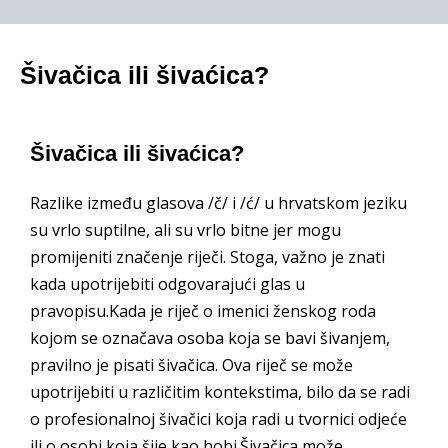
Šivačica ili šivaćica?
Šivačica ili šivaćica?
Razlike između glasova /č/ i /ć/ u hrvatskom jeziku
su vrlo suptilne, ali su vrlo bitne jer mogu
promijeniti značenje riječi. Stoga, važno je znati
kada upotrijebiti odgovarajući glas u
pravopisu.Kada je riječ o imenici ženskog roda
kojom se označava osoba koja se bavi šivanjem,
pravilno je pisati šivačica. Ova riječ se može
upotrijebiti u različitim kontekstima, bilo da se radi
o profesionalnoj šivačici koja radi u tvornici odjeće
ili o osobi koja šije kao hobi.Šivačica može