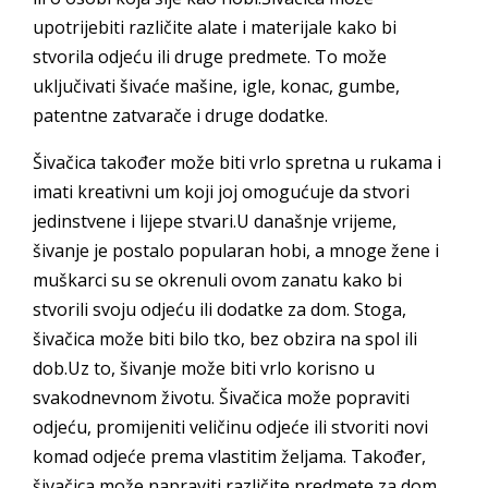
upotrijebiti različite alate i materijale kako bi
stvorila odjeću ili druge predmete. To može
uključivati šivaće mašine, igle, konac, gumbe,
patentne zatvarače i druge dodatke.
Šivačica također može biti vrlo spretna u rukama i
imati kreativni um koji joj omogućuje da stvori
jedinstvene i lijepe stvari.U današnje vrijeme,
šivanje je postalo popularan hobi, a mnoge žene i
muškarci su se okrenuli ovom zanatu kako bi
stvorili svoju odjeću ili dodatke za dom. Stoga,
šivačica može biti bilo tko, bez obzira na spol ili
dob.Uz to, šivanje može biti vrlo korisno u
svakodnevnom životu. Šivačica može popraviti
odjeću, promijeniti veličinu odjeće ili stvoriti novi
komad odjeće prema vlastitim željama. Također,
šivačica može napraviti različite predmete za dom,