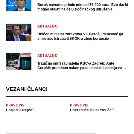
Beroš navodno primio mito od 75 000 eura. Evo tko bi
mogao stajati na čelu zločinačkog udruženja
AKTUALNO
Uhićen ministar zdravstva Vili Beroš, Plenković ga
smijenio: Istraga USKOK-a zbog korupcije
AKTUALNO
Tragična smrt ravnatelja KBC-a Zagreb: Ante
Ćorušić preminuo nakon pada u bolnici, policija na
mjestu događaja
VEZANI ČLANCI
PRAVOPIS
PRAVOPIS
Uslijed ili usljed?
Uskrsnuće ili uskrsnuče?