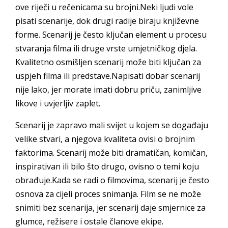
ove riječi u rečenicama su brojni.Neki ljudi vole
pisati scenarije, dok drugi radije biraju književne
forme. Scenarij je često ključan element u procesu
stvaranja filma ili druge vrste umjetničkog djela.
Kvalitetno osmišljen scenarij može biti ključan za
uspjeh filma ili predstave.Napisati dobar scenarij
nije lako, jer morate imati dobru priču, zanimljive
likove i uvjerljiv zaplet.
Scenarij je zapravo mali svijet u kojem se događaju
velike stvari, a njegova kvaliteta ovisi o brojnim
faktorima. Scenarij može biti dramatičan, komičan,
inspirativan ili bilo što drugo, ovisno o temi koju
obrađuje.Kada se radi o filmovima, scenarij je često
osnova za cijeli proces snimanja. Film se ne može
snimiti bez scenarija, jer scenarij daje smjernice za
glumce, režisere i ostale članove ekipe.