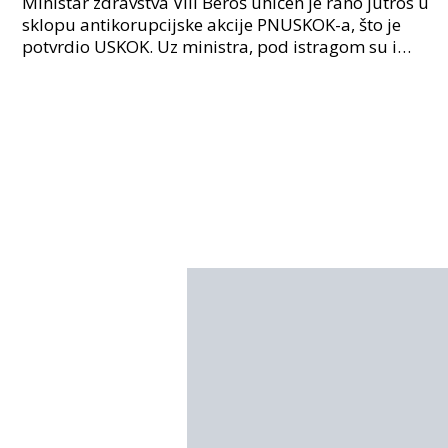
Ministar zdravstva Vili Beroš uhićen je rano jutros u
sklopu antikorupcijske akcije PNUSKOK-a, što je
potvrdio USKOK. Uz ministra, pod istragom su i
nekoliko visokopozicioniranih liječnika, uključujuć