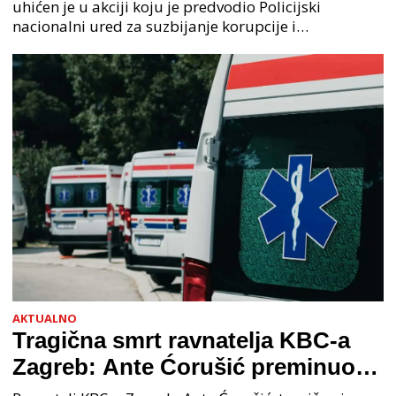
uhićen je u akciji koju je predvodio Policijski
nacionalni ured za suzbijanje korupcije i
organiziranog kriminaliteta (PNUSKOK). Prema
priopćenju USKOK
AKTUALNO
Tragična smrt ravnatelja KBC-a
Zagreb: Ante Ćorušić preminuo
nakon pada u bolnici, policija na