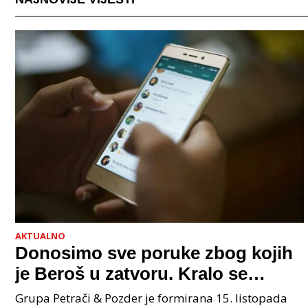
AKTUALNO
Donosimo sve poruke zbog kojih
je Beroš u zatvoru. Kralo se
godinama. Tko će iz vlade biti
Grupa Petrači & Pozder je formirana 15. listopada