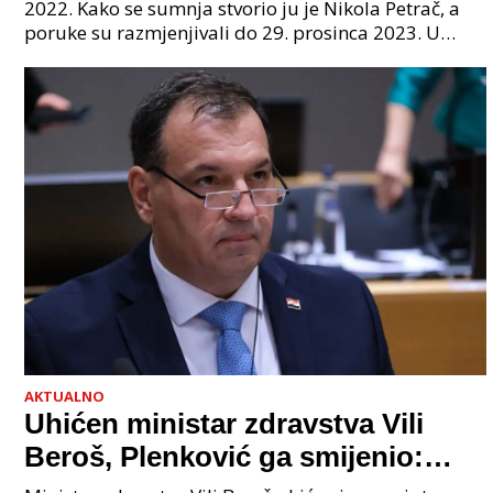
sljedeći uhićen?
2022. Kako se sumnja stvorio ju je Nikola Petrač, a
poruke su razmjenjivali do 29. prosinca 2023. U
grupi je bilo 4 osobe: jedan je bio "Tata", drugi
AKTUALNO
Uhićen ministar zdravstva Vili
Beroš, Plenković ga smijenio:
Istraga USKOK-a zbog korupcije