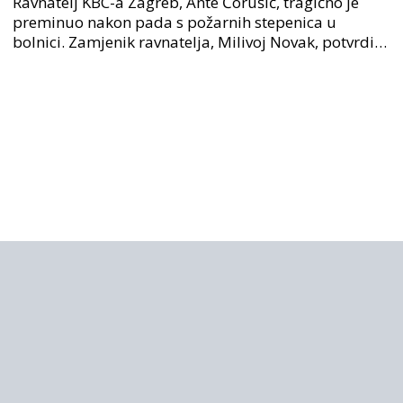
Ravnatelj KBC-a Zagreb, Ante Ćorušić, tragično je
mjestu događaja
preminuo nakon pada s požarnih stepenica u
bolnici. Zamjenik ravnatelja, Milivoj Novak, potvrdio
je tužnu vijest o smrti svog kolege. Ministar zdravs