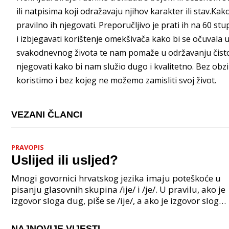
ili natpisima koji odražavaju njihov karakter ili stav.Ka
pravilno ih njegovati. Preporučljivo je prati ih na 60 stup
i izbjegavati korištenje omekšivača kako bi se očuvala 
svakodnevnog života te nam pomaže u održavanju čistoće i 
njegovati kako bi nam služio dugo i kvalitetno. Bez obzir
koristimo i bez kojeg ne možemo zamisliti svoj život.
VEZANI ČLANCI
PRAVOPIS
Uslijed ili usljed?
Mnogi govornici hrvatskog jezika imaju poteškoće u
pisanju glasovnih skupina /ije/ i /je/. U pravilu, ako je
izgovor sloga dug, piše se /ije/, a ako je izgovor sloga
kratak, piše se /je/. Međutim, pos
NAJNOVIJE VIJESTI