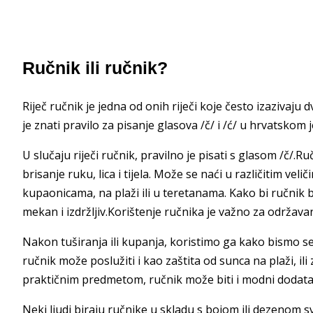
Ručnik ili ručnik?
Riječ ručnik je jedna od onih riječi koje često izazivaju 
je znati pravilo za pisanje glasova /č/ i /ć/ u hrvatskom j
U slučaju riječi ručnik, pravilno je pisati s glasom /č/.
brisanje ruku, lica i tijela. Može se naći u različitim ve
kupaonicama, na plaži ili u teretanama. Kako bi ručnik 
mekan i izdržljiv.Korištenje ručnika je važno za održavanje
Nakon tuširanja ili kupanja, koristimo ga kako bismo se o
ručnik može poslužiti i kao zaštita od sunca na plaži, il
praktičnim predmetom, ručnik može biti i modni dodata
Neki ljudi biraju ručnike u skladu s bojom ili dezenom 