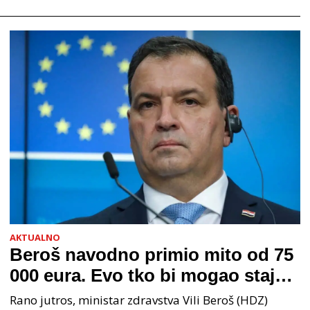
AKTUALNO
Beroš navodno primio mito od 75
000 eura. Evo tko bi mogao stajati
na čelu zločinačkog udruženja
Rano jutros, ministar zdravstva Vili Beroš (HDZ)