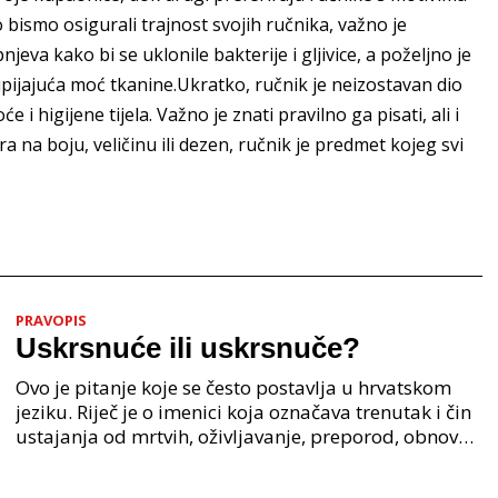
ko bismo osigurali trajnost svojih ručnika, važno je
njeva kako bi se uklonile bakterije i gljivice, a poželjno je
upijajuća moć tkanine.Ukratko, ručnik je neizostavan dio
higijene tijela. Važno je znati pravilno ga pisati, ali i
a na boju, veličinu ili dezen, ručnik je predmet kojeg svi
PRAVOPIS
Uskrsnuće ili uskrsnuče?
Ovo je pitanje koje se često postavlja u hrvatskom
jeziku. Riječ je o imenici koja označava trenutak i čin
ustajanja od mrtvih, oživljavanje, preporod, obnovu.
Iako su oba oblika u širokoj upotrebi, p