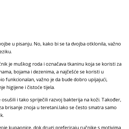
dvojbe u pisanju. No, kako bi se ta dvojba otklonila, važno
eziku.
Ručnik je muškog roda i označava tkaninu koja se koristi za
ličinama, bojama i dezenima, a najčešće se koristi u
bio funkcionalan, važno je da bude dobro upijajući,
 higijene i čistoće tijela.
sušili i tako spriječili razvoj bakterija na koži. Također,
i za brisanje znoja u teretani.Iako se često smatra samo
k.
svoje kupaonice, dok drugi preferiraju ručnike s motivima