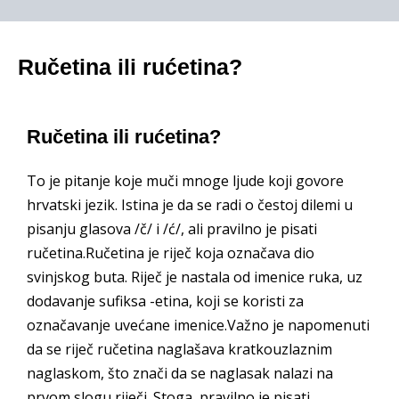
Ručetina ili rućetina?
Ručetina ili rućetina?
To je pitanje koje muči mnoge ljude koji govore
hrvatski jezik. Istina je da se radi o čestoj dilemi u
pisanju glasova /č/ i /ć/, ali pravilno je pisati
ručetina.Ručetina je riječ koja označava dio
svinjskog buta. Riječ je nastala od imenice ruka, uz
dodavanje sufiksa -etina, koji se koristi za
označavanje uvećane imenice.Važno je napomenuti
da se riječ ručetina naglašava kratkouzlaznim
naglaskom, što znači da se naglasak nalazi na
prvom slogu riječi. Stoga, pravilno je pisati