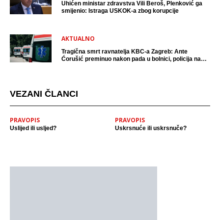
Uhićen ministar zdravstva Vili Beroš, Plenković ga
smijenio: Istraga USKOK-a zbog korupcije
AKTUALNO
Tragična smrt ravnatelja KBC-a Zagreb: Ante
Ćorušić preminuo nakon pada u bolnici, policija na
mjestu događaja
VEZANI ČLANCI
PRAVOPIS
PRAVOPIS
Uslijed ili usljed?
Uskrsnuće ili uskrsnuče?