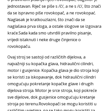
jednostavan. Riječ se piše s /č/, a ne s /ć/, što znači
da se ispravno piše rovokopač, a ne rovokopać.
Naglasak je kratkouzlazni, što znači da se
naglašava prva sloga, a ostale slogove se izgovara
kraće.Sada kada smo utvrdili pravilno pisanje,
vrijedi istaknuti i neke druge činjenice o
rovokopaču.
Ovaj stroj se sastoji od različitih dijelova, a
najvažniji su kopačka glava, hidraulični cilindri,
motor i gusjenice. Kopačka glava je dio stroja koji
se koristi za iskopavanje, dok hidraulični cilindri
omogućuju pokretanje kopačke glave i drugih
dijelova stroja. Motor je srce stroja, koji pokreće
sve dijelove, dok gusjenice omogućuju kretanje
stroja po terenu.Rovokopači se mogu koristiti u
različitim uvjetima, pa se tako mogu koristiti za