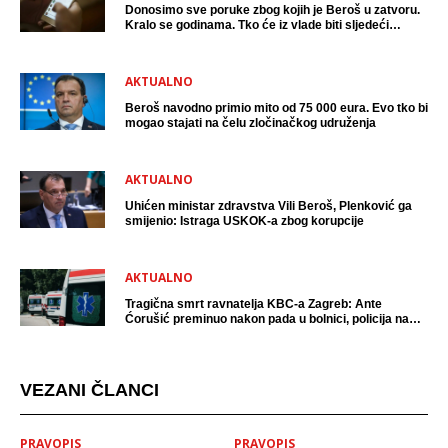
Donosimo sve poruke zbog kojih je Beroš u zatvoru.
Kralo se godinama. Tko će iz vlade biti sljedeći
uhićen?
AKTUALNO
Beroš navodno primio mito od 75 000 eura. Evo tko bi
mogao stajati na čelu zločinačkog udruženja
AKTUALNO
Uhićen ministar zdravstva Vili Beroš, Plenković ga
smijenio: Istraga USKOK-a zbog korupcije
AKTUALNO
Tragična smrt ravnatelja KBC-a Zagreb: Ante
Ćorušić preminuo nakon pada u bolnici, policija na
mjestu događaja
VEZANI ČLANCI
PRAVOPIS
PRAVOPIS