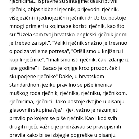
rječnicima… Ispravne su sintagme: deskriptivni
rječnik, objasnidbeni rječnik, prijevodni rječnik,
višejezični ili jednojezični rječnik i dr.Uz to, postoje
mnogi primjeri u kojima se koristi rječnik, kao što
su: "Uzela sam tvoj hrvatsko-engleski rječnik jer mi
je trebao za ispit", "Veliki rječnik snažno je tresnuo
o pod za vrijeme potresa", "Otišli smo u knjižaru i
kupili rječnike", "Imali smo isti rječnik, čak izdanje iz
iste godine" i "Bacao je knjige kroz prozor, čak i
skupocjene rječnike".Dakle, u hrvatskom
standardnom jeziku pravilno se piše imenica
muškog roda rječnik, rječnika, rječniku, rječnikom,
rječnicima, rječnici... Iako postoje dvojbe u pisanju
glasovnih skupina /ije/ i /je/, važno je razumjeti
pravilo po kojem se piše rječnik. Kao i kod svih
drugih riječi, važno je pridržavati se pravopisnih
pravila kako bi se izbjegle pogreške u pisanju.