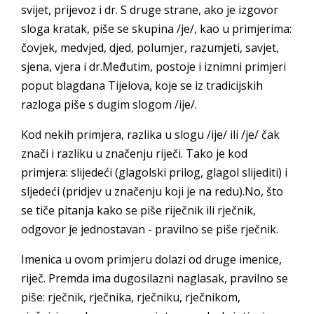
svijet, prijevoz i dr. S druge strane, ako je izgovor
sloga kratak, piše se skupina /je/, kao u primjerima:
čovjek, medvjed, djed, polumjer, razumjeti, savjet,
sjena, vjera i dr.Međutim, postoje i iznimni primjeri
poput blagdana Tijelova, koje se iz tradicijskih
razloga piše s dugim slogom /ije/.
Kod nekih primjera, razlika u slogu /ije/ ili /je/ čak
znači i razliku u značenju riječi. Tako je kod
primjera: slijedeći (glagolski prilog, glagol slijediti) i
sljedeći (pridjev u značenju koji je na redu).No, što
se tiče pitanja kako se piše riječnik ili rječnik,
odgovor je jednostavan - pravilno se piše rječnik.
Imenica u ovom primjeru dolazi od druge imenice,
riječ. Premda ima dugosilazni naglasak, pravilno se
piše: rječnik, rječnika, rječniku, rječnikom,