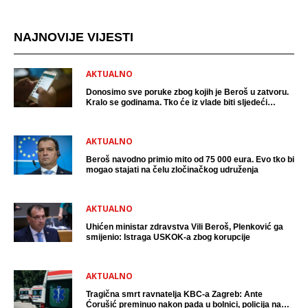
NAJNOVIJE VIJESTI
AKTUALNO
Donosimo sve poruke zbog kojih je Beroš u zatvoru.
Kralo se godinama. Tko će iz vlade biti sljedeći
uhićen?
AKTUALNO
Beroš navodno primio mito od 75 000 eura. Evo tko bi
mogao stajati na čelu zločinačkog udruženja
AKTUALNO
Uhićen ministar zdravstva Vili Beroš, Plenković ga
smijenio: Istraga USKOK-a zbog korupcije
AKTUALNO
Tragična smrt ravnatelja KBC-a Zagreb: Ante
Ćorušić preminuo nakon pada u bolnici, policija na