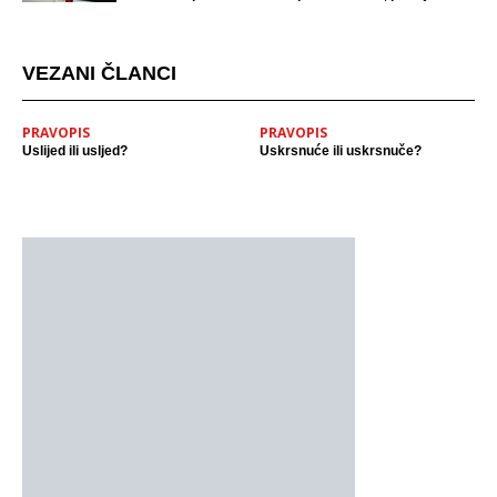
mjestu događaja
VEZANI ČLANCI
PRAVOPIS
PRAVOPIS
Uslijed ili usljed?
Uskrsnuće ili uskrsnuče?