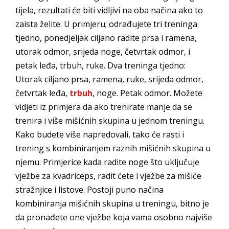
tijela, rezultati će biti vidljivi na oba načina ako to
zaista želite. U primjeru; odrađujete tri treninga
tjedno, ponedjeljak ciljano radite prsa i ramena,
utorak odmor, srijeda noge, četvrtak odmor, i
petak leđa, trbuh, ruke. Dva treninga tjedno:
Utorak ciljano prsa, ramena, ruke, srijeda odmor,
četvrtak leđa,
trbuh
, noge. Petak odmor. Možete
vidjeti iz primjera da ako trenirate manje da se
trenira i više mišićnih skupina u jednom treningu.
Kako budete više napredovali, tako će rasti i
trening s kombiniranjem raznih mišićnih skupina u
njemu. Primjerice kada radite noge što uključuje
vježbe za kvadriceps, radit ćete i vježbe za mišiće
stražnjice i listove. Postoji puno načina
kombiniranja mišićnih skupina u treningu, bitno je
da pronađete one vježbe koja vama osobno najviše