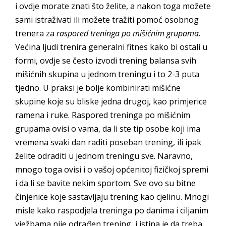
i ovdje morate znati što želite, a nakon toga možete
sami istraživati ili možete tražiti pomoć osobnog
trenera za
raspored treninga po mišićnim grupama
.
Većina ljudi trenira generalni fitnes kako bi ostali u
formi, ovdje se često izvodi trening balansa svih
mišićnih skupina u jednom treningu i to 2-3 puta
tjedno. U praksi je bolje kombinirati mišićne
skupine koje su bliske jedna drugoj, kao primjerice
ramena i ruke. Raspored treninga po mišićnim
grupama ovisi o vama, da li ste tip osobe koji ima
vremena svaki dan raditi poseban trening, ili ipak
želite odraditi u jednom treningu sve. Naravno,
mnogo toga ovisi i o vašoj općenitoj fizičkoj spremi
i da li se bavite nekim sportom. Sve ovo su bitne
činjenice koje sastavljaju trening kao cjelinu. Mnogi
misle kako raspodjela treninga po danima i ciljanim
vježbama nije odrađen trening, i istina je da treba