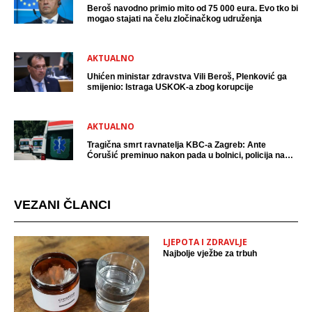
Beroš navodno primio mito od 75 000 eura. Evo tko bi
mogao stajati na čelu zločinačkog udruženja
AKTUALNO
Uhićen ministar zdravstva Vili Beroš, Plenković ga
smijenio: Istraga USKOK-a zbog korupcije
AKTUALNO
Tragična smrt ravnatelja KBC-a Zagreb: Ante
Ćorušić preminuo nakon pada u bolnici, policija na
mjestu događaja
VEZANI ČLANCI
LJEPOTA I ZDRAVLJE
Najbolje vježbe za trbuh