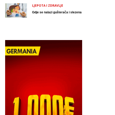
LJEPOTA I ZDRAVLJE
Gdje se nalazi gušterača i slezena