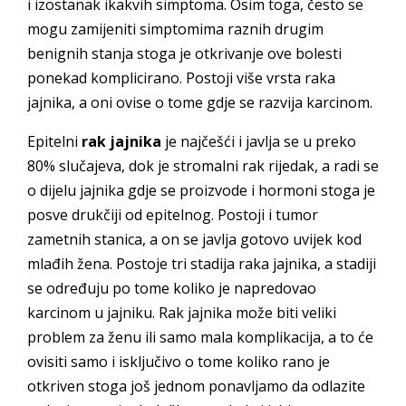
i izostanak ikakvih simptoma. Osim toga, često se
mogu zamijeniti simptomima raznih drugim
benignih stanja stoga je otkrivanje ove bolesti
ponekad komplicirano. Postoji više vrsta raka
jajnika, a oni ovise o tome gdje se razvija karcinom.
Epitelni
rak jajnika
je najčešći i javlja se u preko
80% slučajeva, dok je stromalni rak rijedak, a radi se
o dijelu jajnika gdje se proizvode i hormoni stoga je
posve drukčiji od epitelnog. Postoji i tumor
zametnih stanica, a on se javlja gotovo uvijek kod
mlađih žena. Postoje tri stadija raka jajnika, a stadiji
se određuju po tome koliko je napredovao
karcinom u jajniku. Rak jajnika može biti veliki
problem za ženu ili samo mala komplikacija, a to će
ovisiti samo i isključivo o tome koliko rano je
otkriven stoga još jednom ponavljamo da odlazite