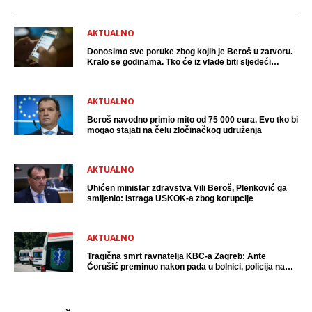
AKTUALNO
Donosimo sve poruke zbog kojih je Beroš u zatvoru.
Kralo se godinama. Tko će iz vlade biti sljedeći
uhićen?
AKTUALNO
Beroš navodno primio mito od 75 000 eura. Evo tko bi
mogao stajati na čelu zločinačkog udruženja
AKTUALNO
Uhićen ministar zdravstva Vili Beroš, Plenković ga
smijenio: Istraga USKOK-a zbog korupcije
AKTUALNO
Tragična smrt ravnatelja KBC-a Zagreb: Ante
Ćorušić preminuo nakon pada u bolnici, policija na
mjestu događaja