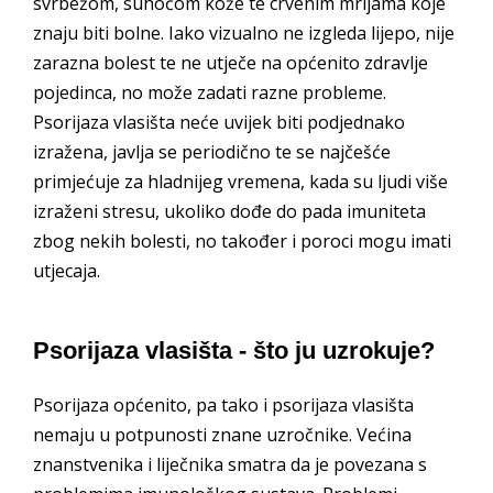
svrbežom, suhoćom kože te crvenim mrljama koje
znaju biti bolne. Iako vizualno ne izgleda lijepo, nije
zarazna bolest te ne utječe na općenito zdravlje
pojedinca, no može zadati razne probleme.
Psorijaza vlasišta neće uvijek biti podjednako
izražena, javlja se periodično te se najčešće
primjećuje za hladnijeg vremena, kada su ljudi više
izraženi stresu, ukoliko dođe do pada imuniteta
zbog nekih bolesti, no također i poroci mogu imati
utjecaja.
Psorijaza vlasišta - što ju uzrokuje?
Psorijaza općenito, pa tako i psorijaza vlasišta
nemaju u potpunosti znane uzročnike. Većina
znanstvenika i liječnika smatra da je povezana s