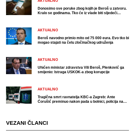
AKTUALNO
Donosimo sve poruke zbog kojih je Beroš u zatvoru.
Kralo se godinama. Tko će iz vlade biti sljedeći
uhićen?
AKTUALNO
Beroš navodno primio mito od 75 000 eura. Evo tko bi
mogao stajati na čelu zločinačkog udruženja
AKTUALNO
Uhićen ministar zdravstva Vili Beroš, Plenković ga
smijenio: Istraga USKOK-a zbog korupcije
AKTUALNO
Tragična smrt ravnatelja KBC-a Zagreb: Ante
Ćorušić preminuo nakon pada u bolnici, policija na
mjestu događaja
VEZANI ČLANCI