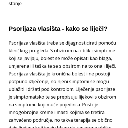
stanje.
Psorijaza vlasišta - kako se liječi?
Psorijaza vlasišta
treba se dijagnosticirati pomoću
kliničkog pregleda. S obzirom na oblik i simptome
koji se javljaju, bolest se može opisati kao blaga,
umjerena ili teška te se s obzirom na to ona i liječi.
Psorijaza vlasišta je kronična bolest i ne postoji
potpuno izlječenje, no njeni simptomi se mogu
ublažiti i držati pod kontrolom. Liječenje psorijaze
je simptomatsko te se prepisuju lijekovi s obzirom
na simptome koji muče pojedinca. Postoje
mnogobrojne kreme i masti kojima se tretira
zahvaćeno područje, no takva terapija se obično
daje ljudima koji imaju blage do umjerene oblike