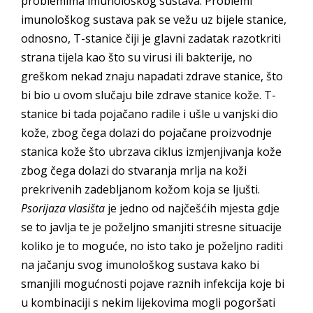
problemima imunološkog sustava. Problemi
imunološkog sustava pak se vežu uz bijele stanice,
odnosno, T-stanice čiji je glavni zadatak razotkriti
strana tijela kao što su virusi ili bakterije, no
greškom nekad znaju napadati zdrave stanice, što
bi bio u ovom slučaju bile zdrave stanice kože. T-
stanice bi tada pojačano radile i ušle u vanjski dio
kože, zbog čega dolazi do pojačane proizvodnje
stanica kože što ubrzava ciklus izmjenjivanja kože
zbog čega dolazi do stvaranja mrlja na koži
prekrivenih zadebljanom kožom koja se ljušti.
Psorijaza vlasišta
je jedno od najčešćih mjesta gdje
se to javlja te je poželjno smanjiti stresne situacije
koliko je to moguće, no isto tako je poželjno raditi
na jačanju svog imunološkog sustava kako bi
smanjili mogućnosti pojave raznih infekcija koje bi
u kombinaciji s nekim lijekovima mogli pogoršati