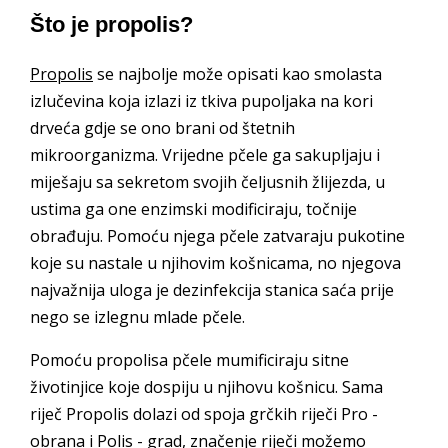
Što je propolis?
Propolis
se najbolje može opisati kao smolasta
izlučevina koja izlazi iz tkiva pupoljaka na kori
drveća gdje se ono brani od štetnih
mikroorganizma. Vrijedne pčele ga sakupljaju i
miješaju sa sekretom svojih čeljusnih žlijezda, u
ustima ga one enzimski modificiraju, točnije
obrađuju. Pomoću njega pčele zatvaraju pukotine
koje su nastale u njihovim košnicama, no njegova
najvažnija uloga je dezinfekcija stanica saća prije
nego se izlegnu mlade pčele.
Pomoću propolisa pčele mumificiraju sitne
životinjice koje dospiju u njihovu košnicu. Sama
riječ Propolis dolazi od spoja grčkih riječi Pro -
obrana i Polis - grad, značenje riječi možemo