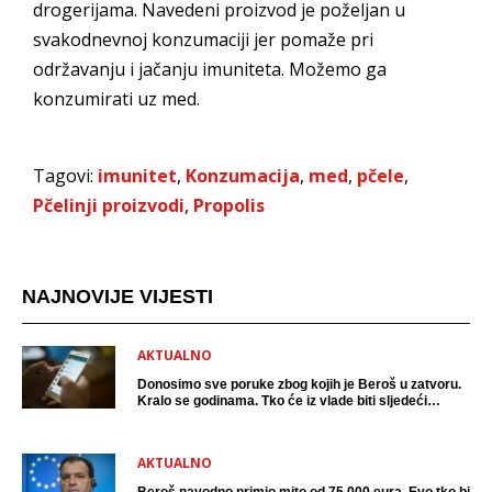
drogerijama. Navedeni proizvod je poželjan u
svakodnevnoj konzumaciji jer pomaže pri
održavanju i jačanju imuniteta. Možemo ga
konzumirati uz med.
Tagovi:
imunitet
,
Konzumacija
,
med
,
pčele
,
Pčelinji proizvodi
,
Propolis
NAJNOVIJE VIJESTI
AKTUALNO
Donosimo sve poruke zbog kojih je Beroš u zatvoru.
Kralo se godinama. Tko će iz vlade biti sljedeći
uhićen?
AKTUALNO