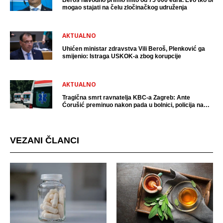
Beroš navodno primio mito od 75 000 eura. Evo tko bi
mogao stajati na čelu zločinačkog udruženja
AKTUALNO
Uhićen ministar zdravstva Vili Beroš, Plenković ga
smijenio: Istraga USKOK-a zbog korupcije
AKTUALNO
Tragična smrt ravnatelja KBC-a Zagreb: Ante
Ćorušić preminuo nakon pada u bolnici, policija na
mjestu događaja
VEZANI ČLANCI