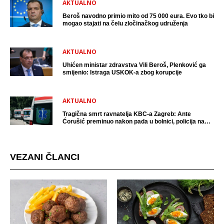
AKTUALNO
Beroš navodno primio mito od 75 000 eura. Evo tko bi
mogao stajati na čelu zločinačkog udruženja
AKTUALNO
Uhićen ministar zdravstva Vili Beroš, Plenković ga
smijenio: Istraga USKOK-a zbog korupcije
AKTUALNO
Tragična smrt ravnatelja KBC-a Zagreb: Ante
Ćorušić preminuo nakon pada u bolnici, policija na
mjestu događaja
VEZANI ČLANCI