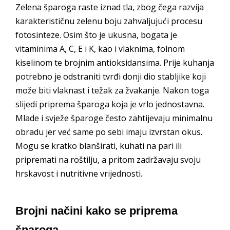
Zelena šparoga raste iznad tla, zbog čega razvija
karakterističnu zelenu boju zahvaljujući procesu
fotosinteze. Osim što je ukusna, bogata je
vitaminima A, C, E i K, kao i vlaknima, folnom
kiselinom te brojnim antioksidansima. Prije kuhanja
potrebno je odstraniti tvrđi donji dio stabljike koji
može biti vlaknast i težak za žvakanje. Nakon toga
slijedi priprema šparoga koja je vrlo jednostavna.
Mlade i svježe šparoge često zahtijevaju minimalnu
obradu jer već same po sebi imaju izvrstan okus.
Mogu se kratko blanširati, kuhati na pari ili
pripremati na roštilju, a pritom zadržavaju svoju
hrskavost i nutritivne vrijednosti.
Brojni načini kako se priprema
šparoga