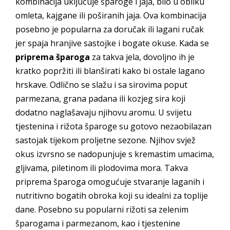
kombinacija uključuje šparoge i jaja, bilo u obliku
omleta, kajgane ili poširanih jaja. Ova kombinacija
posebno je popularna za doručak ili lagani ručak
jer spaja hranjive sastojke i bogate okuse. Kada se
priprema šparoga
za takva jela, dovoljno ih je
kratko popržiti ili blanširati kako bi ostale lagano
hrskave. Odlično se slažu i sa sirovima poput
parmezana, grana padana ili kozjeg sira koji
dodatno naglašavaju njihovu aromu. U svijetu
tjestenina i rižota šparoge su gotovo nezaobilazan
sastojak tijekom proljetne sezone. Njihov svjež
okus izvrsno se nadopunjuje s kremastim umacima,
gljivama, piletinom ili plodovima mora. Takva
priprema šparoga omogućuje stvaranje laganih i
nutritivno bogatih obroka koji su idealni za toplije
dane. Posebno su popularni rižoti sa zelenim
šparogama i parmezanom, kao i tjestenine