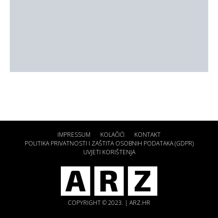
IMPRESSUM
KOLAČIĆI
KONTAKT
POLITIKA PRIVATNOSTI I ZAŠTITA OSOBNIH PODATAKA (GDPR)
UVJETI KORIŠTENJA
COPYRIGHT © 2023. | ARZ.HR