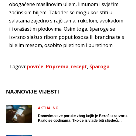
obogaćene maslinovim uljem, limunom i svježim
začinskim biljem. Također se mogu koristiti u
salatama zajedno s rajčicama, rukolom, avokadom
ili orašastim plodovima. Osim toga, šparoge se
izvrsno slažu s ribom poput lososa ili brancina te s
bijelim mesom, osobito piletinom i puretinom.
Tagovi:
povrće
,
Priprema
,
recept
,
šparoga
NAJNOVIJE VIJESTI
AKTUALNO
Donosimo sve poruke zbog kojih je Beroš u zatvoru.
Kralo se godinama. Tko će iz vlade biti sljedeći
uhićen?