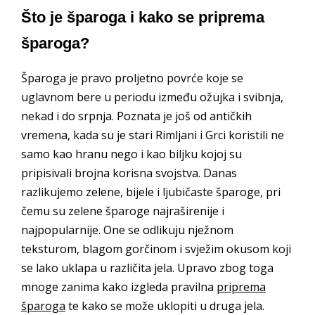
Što je šparoga i kako se priprema
šparoga?
Šparoga je pravo proljetno povrće koje se
uglavnom bere u periodu između ožujka i svibnja,
nekad i do srpnja. Poznata je još od antičkih
vremena, kada su je stari Rimljani i Grci koristili ne
samo kao hranu nego i kao biljku kojoj su
pripisivali brojna korisna svojstva. Danas
razlikujemo zelene, bijele i ljubičaste šparoge, pri
čemu su zelene šparoge najraširenije i
najpopularnije. One se odlikuju nježnom
teksturom, blagom gorčinom i svježim okusom koji
se lako uklapa u različita jela. Upravo zbog toga
mnoge zanima kako izgleda pravilna
priprema
šparoga
te kako se može uklopiti u druga jela.