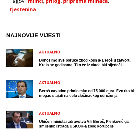
Tagovi:
mlinci
,
prilog
,
priprema mlinaca
,
tjestenina
NAJNOVIJE VIJESTI
AKTUALNO
Donosimo sve poruke zbog kojih je Beroš u zatvoru.
Kralo se godinama. Tko će iz vlade biti sljedeći
uhićen?
AKTUALNO
Beroš navodno primio mito od 75 000 eura. Evo tko bi
mogao stajati na čelu zločinačkog udruženja
AKTUALNO
Uhićen ministar zdravstva Vili Beroš, Plenković ga
smijenio: Istraga USKOK-a zbog korupcije