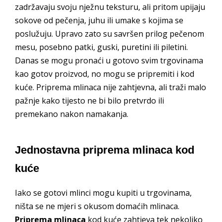
zadržavaju svoju nježnu teksturu, ali pritom upijaju
sokove od pečenja, juhu ili umake s kojima se
poslužuju. Upravo zato su savršen prilog pečenom
mesu, posebno patki, guski, puretini ili piletini.
Danas se mogu pronaći u gotovo svim trgovinama
kao gotov proizvod, no mogu se pripremiti i kod
kuće. Priprema mlinaca nije zahtjevna, ali traži malo
pažnje kako tijesto ne bi bilo pretvrdo ili
premekano nakon namakanja.
Jednostavna priprema mlinaca kod
kuće
Iako se gotovi mlinci mogu kupiti u trgovinama,
ništa se ne mjeri s okusom domaćih mlinaca.
Priprema mlinaca
kod kuće zahtjeva tek nekoliko