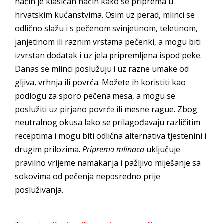
način je klasičan način kako se priprema u
hrvatskim kućanstvima. Osim uz perad, mlinci se
odlično slažu i s pečenom svinjetinom, teletinom,
janjetinom ili raznim vrstama pečenki, a mogu biti
izvrstan dodatak i uz jela pripremljena ispod peke.
Danas se mlinci poslužuju i uz razne umake od
gljiva, vrhnja ili povrća. Možete ih koristiti kao
podlogu za sporo pečena mesa, a mogu se
poslužiti uz pirjano povrće ili mesne rague. Zbog
neutralnog okusa lako se prilagođavaju različitim
receptima i mogu biti odlična alternativa tjestenini i
drugim prilozima.
Priprema mlinaca
uključuje
pravilno vrijeme namakanja i pažljivo miješanje sa
sokovima od pečenja neposredno prije
posluživanja.