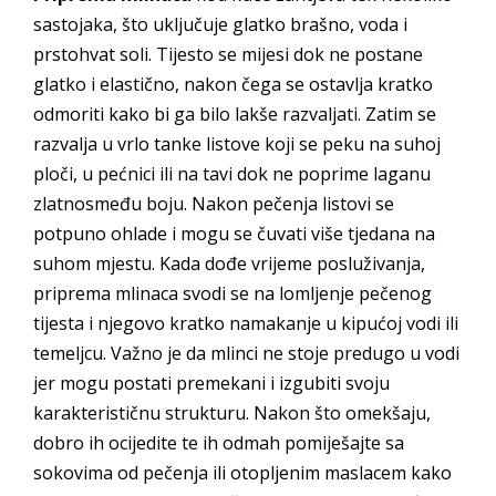
sastojaka, što uključuje glatko brašno, voda i
prstohvat soli. Tijesto se mijesi dok ne postane
glatko i elastično, nakon čega se ostavlja kratko
odmoriti kako bi ga bilo lakše razvaljati. Zatim se
razvalja u vrlo tanke listove koji se peku na suhoj
ploči, u pećnici ili na tavi dok ne poprime laganu
zlatnosmeđu boju. Nakon pečenja listovi se
potpuno ohlade i mogu se čuvati više tjedana na
suhom mjestu. Kada dođe vrijeme posluživanja,
priprema mlinaca svodi se na lomljenje pečenog
tijesta i njegovo kratko namakanje u kipućoj vodi ili
temeljcu. Važno je da mlinci ne stoje predugo u vodi
jer mogu postati premekani i izgubiti svoju
karakterističnu strukturu. Nakon što omekšaju,
dobro ih ocijedite te ih odmah pomiješajte sa
sokovima od pečenja ili otopljenim maslacem kako