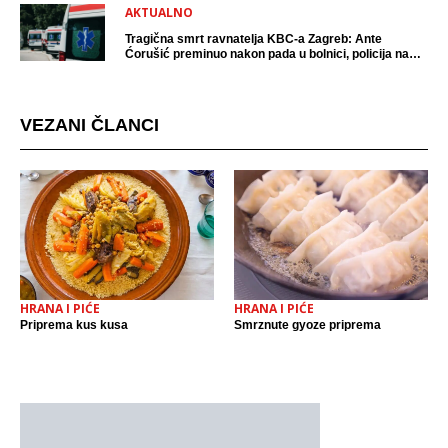
AKTUALNO
Tragična smrt ravnatelja KBC-a Zagreb: Ante
Ćorušić preminuo nakon pada u bolnici, policija na
mjestu događaja
VEZANI ČLANCI
HRANA I PIĆE
HRANA I PIĆE
Priprema kus kusa
Smrznute gyoze priprema